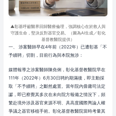
▲彰基呼籲醫界回歸醫療倫理，強調核心在於救人與
守護生命，堅決反對器官交易。（圖為AI生成／彰化
基督教醫院提供）
一、 涉案醫師早在4年前（2022年）已遭彰基「不
予續聘」切割，目前行為與本院無涉：
媒體報導之涉案醫師陳堯俐，彰化基督教醫院早在
111年（2022年）6月30日聘約期滿後，即主動採
取「不予續聘」之斷然處置。當年院內毋庸司法定
讞，即已察覺其多次在未向院方報備之情況下，頻
繁赴境外涉及器官來源不明、具高度國際輿論人權
爭議之器官移植手術。彰化基督教醫院當時考量其