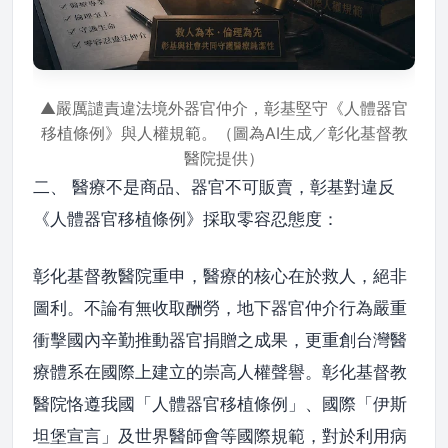
▲嚴厲譴責違法境外器官仲介，彰基堅守《人體器官
移植條例》與人權規範。（圖為AI生成／彰化基督教
醫院提供）
二、 醫療不是商品、器官不可販賣，彰基對違反
《人體器官移植條例》採取零容忍態度：
彰化基督教醫院重申，醫療的核心在於救人，絕非
圖利。不論有無收取酬勞，地下器官仲介行為嚴重
衝擊國內辛勤推動器官捐贈之成果，更重創台灣醫
療體系在國際上建立的崇高人權聲譽。彰化基督教
醫院恪遵我國「人體器官移植條例」、國際「伊斯
坦堡宣言」及世界醫師會等國際規範，對於利用病