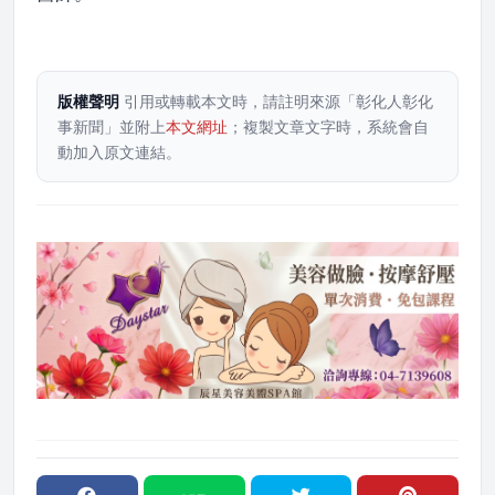
版權聲明
引用或轉載本文時，請註明來源「彰化人彰化
事新聞」並附上
本文網址
；複製文章文字時，系統會自
動加入原文連結。