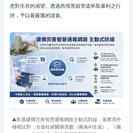
患對生存的渴望、透過跨境黑箱管道牟取暴利之行
徑，予以最嚴厲的譴責。
▲彰基建構完善智慧通報網路主動式防線，落實境外
移植比對，全面杜絕醫療黑數（圖為AI生成）。（圖