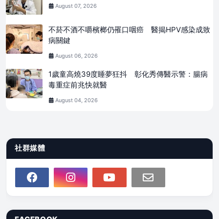
August 07, 2026
不菸不酒不嚼檳榔仍罹口咽癌 醫揭HPV感染成致
病關鍵
August 06, 2026
1歲童高燒39度睡夢狂抖 彰化秀傳醫示警：腸病
毒重症前兆快就醫
August 04, 2026
社群媒體