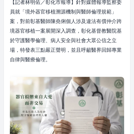
【記者林明佑／彰化市報導】針對媒體報導監察委
員就「境外器官移植溯源機制與醫師倫理規範」
案，對前彰基醫師陳堯俐個人涉及違法有償仲介跨
境器官移植一案展開深入調查，彰化基督教醫院基
於守護醫學倫理、病人安全與社會大眾公信之立
場，特發表三點嚴正聲明，並且呼籲醫界回歸專業
自律與醫療倫理。