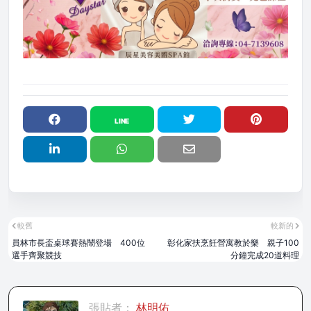
較舊
較新的
員林市長盃桌球賽熱鬧登場 400位
彰化家扶烹飪營寓教於樂 親子100
選手齊聚競技
分鐘完成20道料理
張貼者：
林明佑