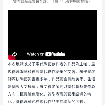
暨陶藝品義賣會合影。（圖／記者林明佑翻攝）
本次展覽以父子兩代陶藝創作者的作品為主軸，呈
現傳統陶藝精神與當代創作語彙的交會。羅平景老
師深耕陶藝與書畫多年，作品蘊含傳統美學、生活
器物與人文底蘊；羅文祺老師則以當代陶藝創作為
方向，擅長釉色變化、器型表現與藝術語境的轉
化，讓傳統釉色在現代作品中展現新的面貌。