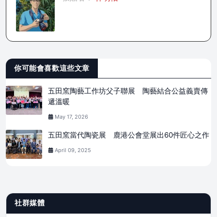
你可能會喜歡這些文章
五田窯陶藝工作坊父子聯展 陶藝結合公益義賣傳
遞溫暖
May 17, 2026
五田窯當代陶瓷展 鹿港公會堂展出60件匠心之作
April 09, 2025
社群媒體