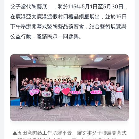
父子當代陶藝展」，將於115年5月1日至5月30日，
在鹿港亞太鹿港渡假村四樓晶鑽廳展出，並於16日
下午舉辦開幕式暨陶藝品義賣會，結合藝術展覽與
公益行動，邀請民眾一同參與。
▲五田窯陶藝工作坊羅平景、羅文祺父子聯展開幕式