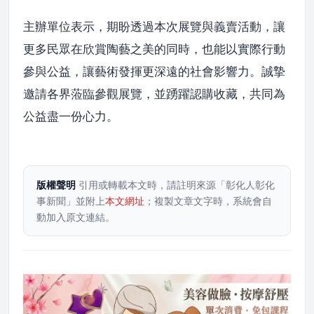
主辦單位表示，期盼透過本次展覽與義賣活動，讓
更多民眾在欣賞陶藝之美的同時，也能以實際行動
參與公益，讓藝術發揮更深遠的社會影響力。誠摯
邀請各界蒞臨參觀展覽，並踴躍認購收藏，共同為
公益盡一份心力。
版權聲明
引用或轉載本文時，請註明來源「彰化人彰化
事新聞」並附上
本文網址
；複製文章文字時，系統會自
動加入原文連結。