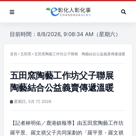
目前時間：8/8/2026, 9:08:34 AM（星期六）
首頁
五田窯
五田窯陶藝工作坊父子聯展 陶藝結合公益義賣傳遞溫暖
五田窯陶藝工作坊父子聯展
陶藝結合公益義賣傳遞溫暖
星期日, 5月 17, 2026
【記者林明佑／鹿港鎮報導】由五田窯陶藝工作坊
羅平景、羅文祺父子共同策劃的「羅平景・羅文祺