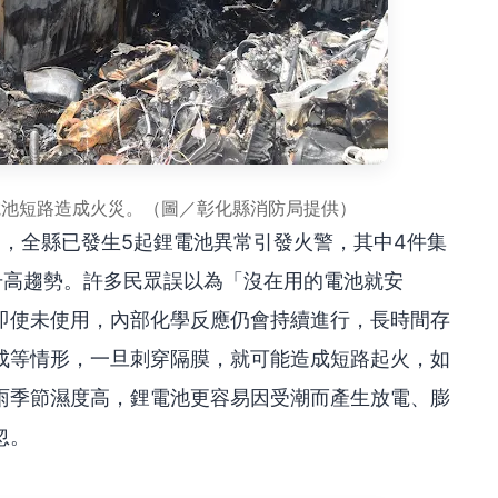
電池短路造成火災。（圖／彰化縣消防局提供）
月間，全縣已發生5起鋰電池異常引發火警，其中4件集
升高趨勢。許多民眾誤以為「沒在用的電池就安
即使未使用，內部化學反應仍會持續進行，長時間存
成等情形，一旦刺穿隔膜，就可能造成短路起火，如
雨季節濕度高，鋰電池更容易因受潮而產生放電、膨
忽。