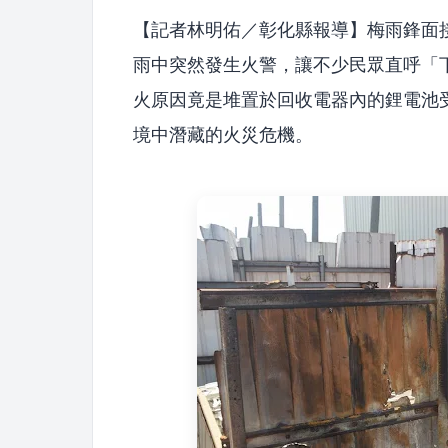
【記者林明佑／彰化縣報導】梅雨鋒面
雨中突然發生火警，讓不少民眾直呼「
火原因竟是堆置於回收電器內的鋰電池
境中潛藏的火災危機。