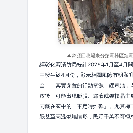
▲資源回收場未分類電器區鋰
經彰化縣消防局統計2026年1月至4
中發生於4月份，顯示相關風險有明顯
全」，其實閒置的行動電源、鋰電池，
放後，可能出現膨脹、漏液或鋰枝晶生
同藏在家中的「不定時炸彈」。尤其梅
脹甚至高溫燃燒情形，民眾千萬不可輕