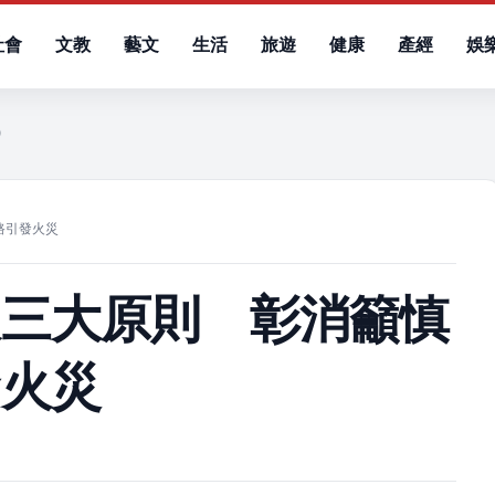
社會
文教
藝文
生活
旅遊
健康
產經
娛
五）
路引發火災
收三大原則 彰消籲慎
發火災