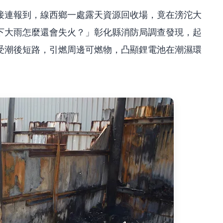
接連報到，線西鄉一處露天資源回收場，竟在滂沱大
下大雨怎麼還會失火？」彰化縣消防局調查發現，起
受潮後短路，引燃周邊可燃物，凸顯鋰電池在潮濕環