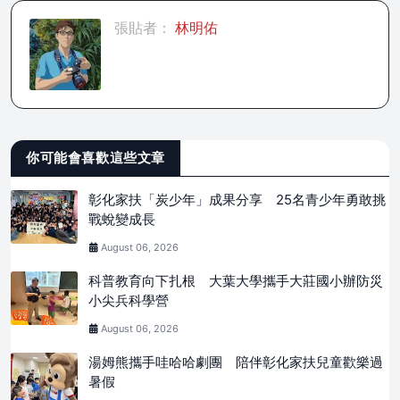
張貼者：
林明佑
你可能會喜歡這些文章
彰化家扶「炭少年」成果分享 25名青少年勇敢挑
戰蛻變成長
August 06, 2026
科普教育向下扎根 大葉大學攜手大莊國小辦防災
小尖兵科學營
August 06, 2026
湯姆熊攜手哇哈哈劇團 陪伴彰化家扶兒童歡樂過
暑假