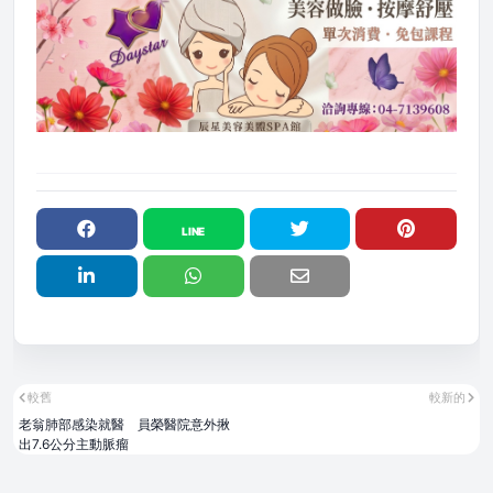
較舊
較新的
老翁肺部感染就醫 員榮醫院意外揪
出7.6公分主動脈瘤