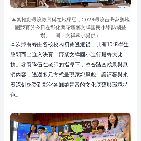
▲為推動環境教育與在地學習，2026環境台灣家鄉地
圖競賽於今日在彰化縣花壇鄉文祥國民小學熱鬧登
場。（圖／文祥國小提供）
本次競賽經由各校校內初賽遴選後，共有10隊學生
脫穎而出進入決賽，齊聚文祥國小進行最終大比
拚。參賽隊伍在老師的指導下，整合踏查成果與展
演內容，透過多元方式呈現家鄉風貌，讓評審與來
賓深刻感受到彰化各鄉鎮豐富的文化底蘊與環境特
色。