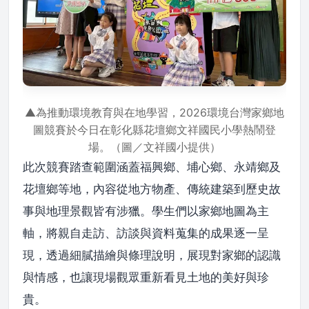
▲為推動環境教育與在地學習，2026環境台灣家鄉地
圖競賽於今日在彰化縣花壇鄉文祥國民小學熱鬧登
場。（圖／文祥國小提供）
此次競賽踏查範圍涵蓋福興鄉、埔心鄉、永靖鄉及
花壇鄉等地，內容從地方物產、傳統建築到歷史故
事與地理景觀皆有涉獵。學生們以家鄉地圖為主
軸，將親自走訪、訪談與資料蒐集的成果逐一呈
現，透過細膩描繪與條理說明，展現對家鄉的認識
與情感，也讓現場觀眾重新看見土地的美好與珍
貴。