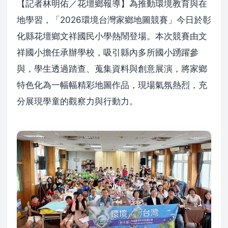
【記者林明佑／花壇鄉報導】為推動環境教育與在
地學習，「2026環境台灣家鄉地圖競賽」今日於彰
化縣花壇鄉文祥國民小學熱鬧登場。本次競賽由文
祥國小擔任承辦學校，吸引縣內多所國小踴躍參
與，學生透過踏查、蒐集資料與創意展演，將家鄉
特色化為一幅幅精彩地圖作品，現場氣氛熱烈，充
分展現學童的觀察力與行動力。