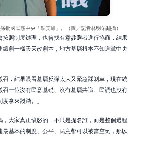
枋痛批國民黨中央「裝笑維」。（圖／記者林明佑翻攝）
會按照制度辦理，也曾找有意參選者進行協商，結果
連續劇一樣天天改劇本，地方基層根本不知道黨中央
徵召，結果眼看基層反彈太大又緊急踩剎車，現在繞
徵召一位沒有民意基礎、沒有基層共識、民調也沒有
制度拿來踐踏。」
鍋，大家真正憤怒的，不只是提名誰，而是整個過程
連最基本的制度、公平、民意都可以被當空氣，那以