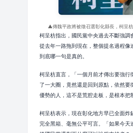
▲傳魏平政將被徵召選彰化縣長，柯呈
柯呈枋指出，國民黨中央過去不斷強調
從去年一路拖到現在，整個提名過程像
到底哪一句是真的。
柯呈枋直言，「一個月前才傳出要強行
了一大圈，竟然還是回到原點，依然要
優勢的人，這不是荒腔走板，是根本把
柯呈枋表示，現在彰化地方早已全面炸
完全黑箱、毫無公平可言。「如果今天