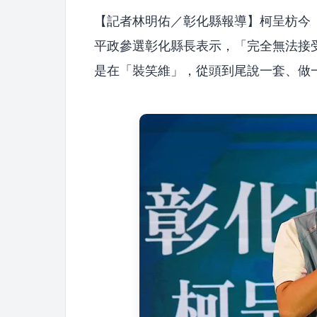
【記者林明佑／彰化縣報導】柯呈枋今
平政參選彰化縣長表示，「完全無法接
是在「裝笑維」，從頭到尾說一套、做