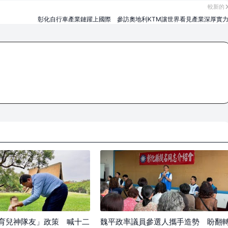
較新的
彰化自行車產業鏈躍上國際 參訪奧地利KTM讓世界看見產業深厚實
育兒神隊友」政策 喊十二
魏平政率議員參選人攜手造勢 盼翻