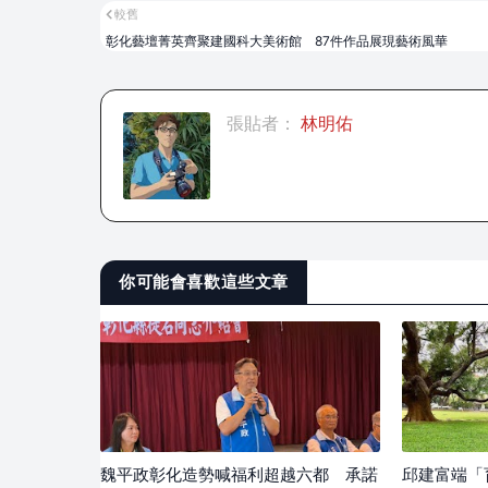
較舊
彰化藝壇菁英齊聚建國科大美術館 87件作品展現藝術風華
張貼者：
林明佑
你可能會喜歡這些文章
魏平政彰化造勢喊福利超越六都 承諾
邱建富端「