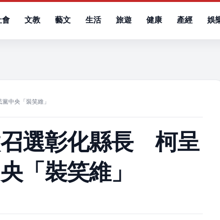
社會
文教
藝文
生活
旅遊
健康
產經
娛
）
民黨中央「裝笑維」
徵召選彰化縣長 柯呈
中央「裝笑維」