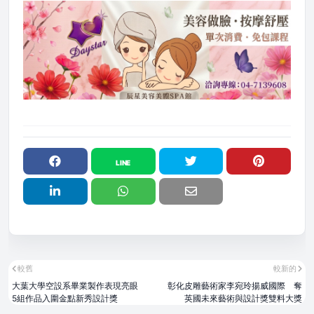
較舊
較新的
大葉大學空設系畢業製作表現亮眼
彰化皮雕藝術家李宛玲揚威國際 奪
5組作品入圍金點新秀設計獎
英國未來藝術與設計獎雙料大獎