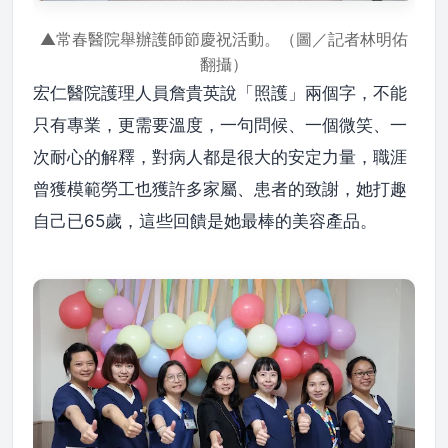
▲常春醫院舉辦護師節慶祝活動。（圖／記者林明佑
翻攝）
宏仁醫院護理人員詹貴英說「照護」兩個字，不能
只有專業，更需要溫度，一句問候、一個微笑、一
次耐心的解釋，對病人都是很大的安定力量，職涯
曾獲模範勞工也獲許多家屬、患者的致謝，她打趣
自己已65歲，這些回饋是她最棒的美容產品。