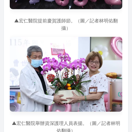
▲宏仁醫院提前慶賀護師節。（圖／記者林明佑翻
攝）
▲宏仁醫院舉辦資深護理人員表揚。（圖／記者林明
佑翻攝）