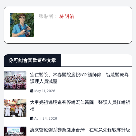
張貼者：
林明佑
你可能會喜歡這些文章
宏仁醫院、常春醫院慶祝512護師節 智慧醫療為
護理人員減壓
May 11, 2026
大甲媽祖遶境進香停轎宏仁醫院 醫護人員扛轎祈
福
April 24, 2026
惠來醫療體系響應健康台灣 在宅急先鋒戰隊升級