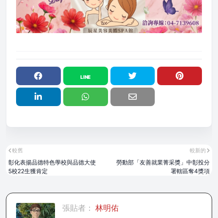
較舊
較新的
彰化表揚品德特色學校與品德大使
勞動部「友善就業菁采獎」中彰投分
5校22生獲肯定
署轄區奪4獎項
張貼者：
林明佑