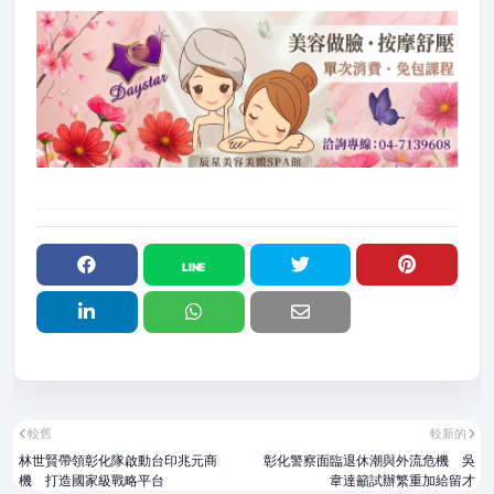
較舊
較新的
林世賢帶領彰化隊啟動台印兆元商
彰化警察面臨退休潮與外流危機 吳
機 打造國家級戰略平台
韋達籲試辦繁重加給留才