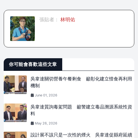
張貼者：
林明佑
你可能會喜歡這些文章
吳韋達關切營養午餐剩食 籲彰化建立惜食再利用
機制
June 01, 2026
吳韋達質詢毒駕問題 籲警建立毒品溯源系統性資
料
May 26, 2026
設計展不該只是一次性的煙火 吳韋達促縣府延續