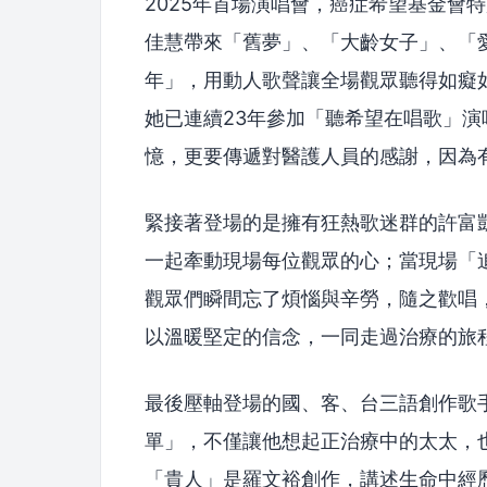
2025年首場演唱會，癌症希望基金會
佳慧帶來「舊夢」、「大齡女子」、「
年」，用動人歌聲讓全場觀眾聽得如癡
她已連續23年參加「聽希望在唱歌」
憶，更要傳遞對醫護人員的感謝，因為
緊接著登場的是擁有狂熱歌迷群的許富
一起牽動現場每位觀眾的心；當現場「追
觀眾們瞬間忘了煩惱與辛勞，隨之歡唱
以溫暖堅定的信念，一同走過治療的旅
最後壓軸登場的國、客、台三語創作歌
單」，不僅讓他想起正治療中的太太，
「貴人」是羅文裕創作，講述生命中經