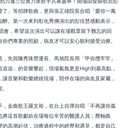
特別力邀三位實力派歌手共襄盛舉！開場由金曲歌后彭
愛了」等招牌歌曲，更與張正雄院長合唱「愛你一萬
如醉。第一次來到彰化秀傳演出的彭佳慧感動表示，
演唱會，希望這次演出可以讓在場觀眾留下難忘的回
有你們專業的照顧，病友才可以安心順利接受治療。
凱，先與陳秀珠營運長、馬旭院長用「甲你攬牢牢」
追追」的音樂響起，現場氣氛更是High到最高點，
，讓音樂和歡樂繚繞現場，陪伴在場的病友及家屬，
程。
手，金曲歌王羅文裕，在台上自彈自唱「不再讓你孤
也將這首歌獻給在場每位辛苦的醫護人員；壓軸曲
歷的高潮起伏，治療過程中的經歷和遇見，都是自己