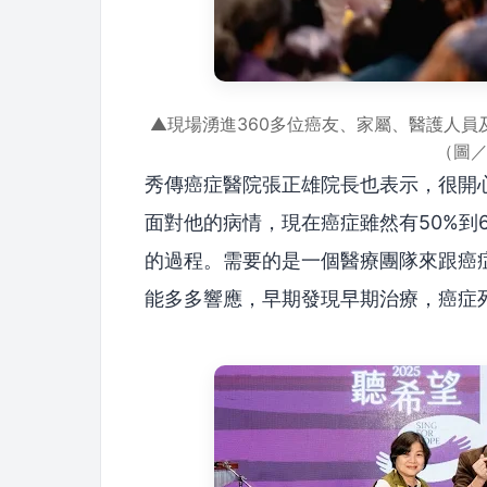
▲現場湧進360多位癌友、家屬、醫護人
（圖
秀傳癌症醫院張正雄院長也表示，很開
面對他的病情，現在癌症雖然有50%到
的過程。需要的是一個醫療團隊來跟癌
能多多響應，早期發現早期治療，癌症