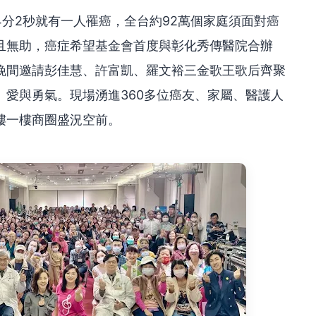
分2秒就有一人罹癌，全台約92萬個家庭須面對癌
且無助，癌症希望基金會首度與彰化秀傳醫院合辦
2晚間邀請彭佳慧、許富凱、羅文裕三金歌王歌后齊聚
愛與勇氣。現場湧進360多位癌友、家屬、醫護人
樓一樓商圈盛況空前。