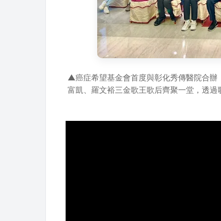
▲癌症希望基金會首度與彰化秀傳醫院合辦「
富凱、羅文裕三金歌王歌后齊聚一堂，透過