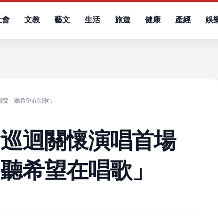
社會
文教
藝文
生活
旅遊
健康
產經
娛
）
醫院「聽希望在唱歌」
會巡迴關懷演唱首場
「聽希望在唱歌」