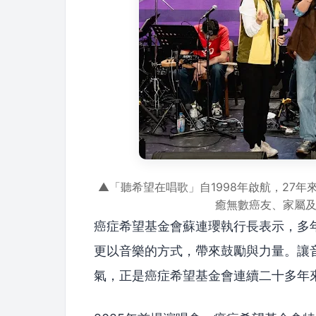
▲「聽希望在唱歌」自1998年啟航，27年
癒無數癌友、家屬
癌症希望基金會蘇連瓔執行長表示，多
更以音樂的方式，帶來鼓勵與力量。讓
氣，正是癌症希望基金會連續二十多年