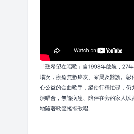
「聽希望在唱歌」自1998年啟航，27
場次，療癒無數癌友、家屬及醫護。彰
心公益的金曲歌手，縱使行程忙碌，仍
演唱會，無論病患、陪伴在旁的家人以
地隨著歌聲搖擺歌唱。