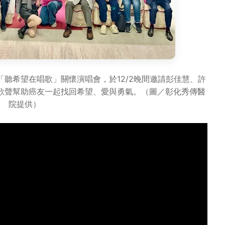
聽希望在唱歌」關懷演唱會，於12/2晚間邀請彭佳慧、許
歌聲幫助癌友一起找回希望、愛與勇氣。（圖／彰化秀傳醫
院提供）