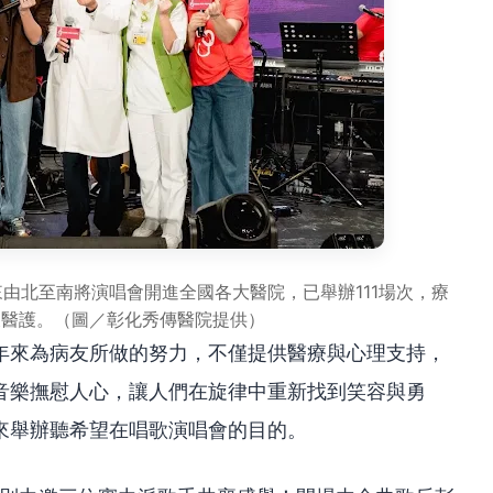
來由北至南將演唱會開進全國各大醫院，已舉辦111場次，療
及醫護。（圖／彰化秀傳醫院提供）
年來為病友所做的努力，不僅提供醫療與心理支持，
音樂撫慰人心，讓人們在旋律中重新找到笑容與勇
來舉辦聽希望在唱歌演唱會的目的。