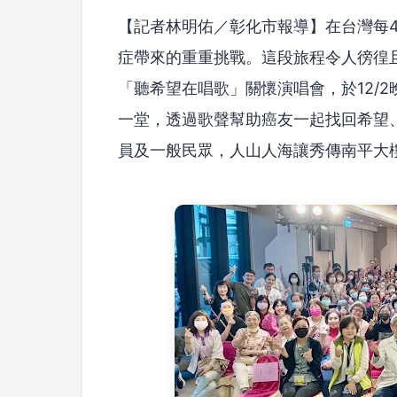
【記者林明佑／彰化市報導】在台灣每4
症帶來的重重挑戰。這段旅程令人徬徨
「聽希望在唱歌」關懷演唱會，於12/
一堂，透過歌聲幫助癌友一起找回希望、
員及一般民眾，人山人海讓秀傳南平大