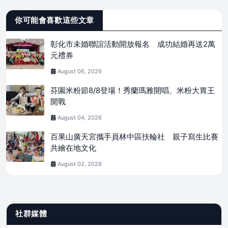
你可能會喜歡這些文章
彰化市未婚聯誼活動開放報名 成功結婚再送2萬
元禮券
August 06, 2026
芬園米粉節8/8登場！秀蘭瑪雅開唱、米粉大胃王
開戰
August 04, 2026
百果山廣天宮攜手員林中區扶輪社 親子寫生比賽
共繪在地文化
August 02, 2026
社群媒體