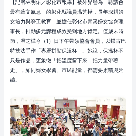
【記者林明佑／彰化市報導】被外界譽為「縣議會
最有藝文氣息」的彰化縣議員温芝樺，長年深耕婦
女培力與勞工教育，並擔任彰化市青溪婦女協會理
事長，推動多元課程成效受到地方肯定。值歲末時
節，温芝樺今（1）日下午帶領協會會員，以蝶古巴
特技法手作「專屬拼貼保溫杯」。她說，保溫杯不
只是作品，更象徵「把溫度留下來，把力量帶著
走」，如同婦女學習、市民能量，都需要累積與延
續。