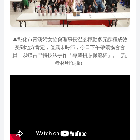
▲彰化市青溪婦女協會理事長温芝樺動多元課程成效
受到地方肯定，值歲末時節，今日下午帶領協會會
員，以蝶古巴特技法手作「專屬拼貼保溫杯」。（記
者林明佑攝）