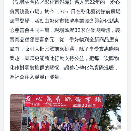
【記者林明佑／彰化市報導】邁入第22年的「愛心
義賣跳蚤市場」於今（30）日在彰化藝術館前廣場
熱鬧登場，活動由彰化市救濟事業協會與彰化縣惠
心慈善會共同主辦，現場匯聚32家企業與團體，義
賣商品種類豐富多元，從二手好物到全新商品應有
盡有，吸引大批民眾前來挑選，除了享受實惠購物
樂趣，民眾更能藉此行動支持公益，把每一次購物
化作對弱勢族群的關懷，讓善心轉化為實際溫暖，
為社會注入滿滿正能量。