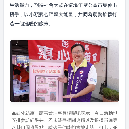
生活壓力，期待社會大眾在這場年度公益市集伸出
援手，以小額愛心匯聚大能量，共同為弱勢族群打
造一個溫暖的歲末。
▲彰化縣惠心慈善會理事長楊曜聰表示，今日活動也
安排參訪紅毛井、乙未戰爭相關史蹟以及銀橋飛瀑等
八卦山周邊景點，讓孩子們能夠實地走訪、打卡，並