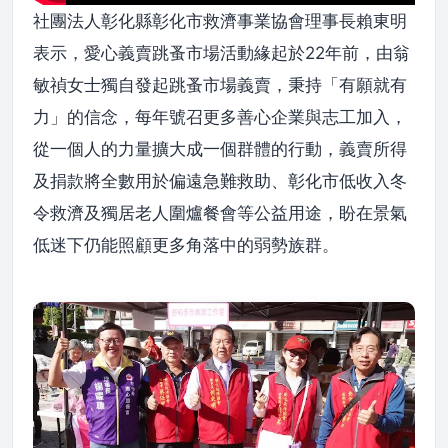
社團法人彰化縣彰化市救濟事業協會理事長賴東明
表示，愛心義賣跳蚤市場活動緣起於22年前，由翁
敏禎女士獨自發起跳蚤市場義賣，秉持「有願就有
力」的信念，每年號召更多善心企業與志工加入，
從一個人的力量擴大成一個群體的行動，義賣所得
及捐款將全數用於偏遠急難救助、彰化市低收入冬
令救濟及獨居老人圍爐餐會等公益用途，盼在景氣
低迷下仍能照顧更多角落中的弱勢族群。