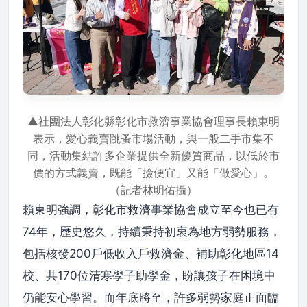
▲社團法人彰化縣彰化市救濟事業協會理事長賴東明
表示，愛心義賣跳蚤市場活動，與一般二手市集不
同，活動集結許多企業提供全新優質商品，以低於市
價的方式義賣，既能「撿便宜」又能「做愛心」。
（記者林明佑攝）
賴東明強調，彰化市救濟事業協會成立至今也已有
74年，歷史悠久，持續秉持初衷為地方弱勢服務，
包括核發200戶低收入戶救濟金、補助彰化地區14
校、共170位清寒學子助學金，盼讓孩子在困境中
仍能安心學習。而年底將至，許多弱勢家庭正面臨