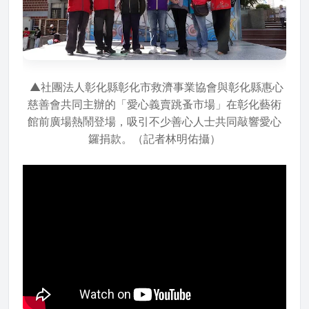
▲社團法人彰化縣彰化市救濟事業協會與彰化縣惠心
慈善會共同主辦的「愛心義賣跳蚤市場」在彰化藝術
館前廣場熱鬧登場，吸引不少善心人士共同敲響愛心
鑼捐款。（記者林明佑攝）