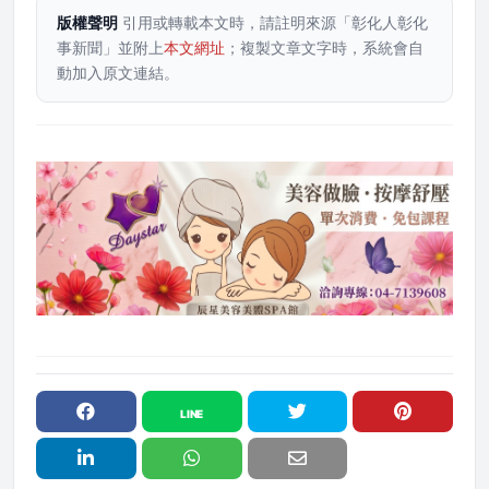
版權聲明
引用或轉載本文時，請註明來源「彰化人彰化
事新聞」並附上
本文網址
；複製文章文字時，系統會自
動加入原文連結。