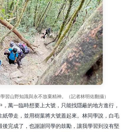
，學習山野知識與永不放棄精神。（記者林明佑翻攝）
中，萬一臨時想要上大號，只能找隱蔽的地方進行，
生紙帶走，並用樹葉將大號蓋起來。林同學說，白毛
最後完成了，也謝謝同學的鼓勵，讓我學習到沒有堅