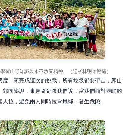
，學習山野知識與永不放棄精神。（記者林明佑翻攝）
態度，來完成這次的挑戰，所有垃圾都要帶走，爬山
。郭同學說，東東哥哥跟我們說，當我們面對陡峭的
個人拉，避免兩人同時拉會甩繩，發生危險。