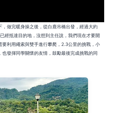
下，做完暖身操之後，從白鹿吊橋出發，經過大約
為已經抵達目的地，沒想到主任說，我們現在才要開
要利用繩索與雙手進行攀爬，2.3公里的挑戰，小
，也發揮同學關懷的友情，鼓勵最後完成挑戰的同