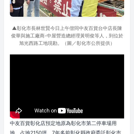
▲彰化市長林世賢今日上午偕同中友百貨台中店長陳
俊華與施工廠商-中屋營造總經理黃明俊等人，到位於
旭光西路工地現勘。（圖／彰化市公所提供）
中友百貨彰化店預定地原為彰化市第二停車場用
地，占地2150坪，7年多前彰化縣政府委託彰化市