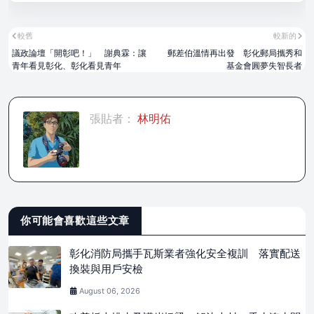
較舊
較新的
議政論壇「開彰吧！」 謝典霖：讓
郵差伯溫情再出發 彰化郵局攜秀和
青年看見彰化、彰化看見青年
基金會圓夢失智長者
張貼者：
林明佑
你可能會喜歡這些文章
彰化消防局攜手瓦斯業者強化安全複訓 落實配送
換裝與用戶安檢
August 06, 2026