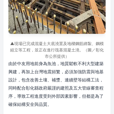
▲現場已完成混凝土大底澆置及地樑鋼筋綁紮、鋼模
組立等工程，並正在進行筏基混凝土澆。（圖／彰化
市公所提供）
由於中友用地前身為魚池，地質鬆軟不利大型建築
興建，再加上台灣地震頻繁，必須加強防震與地基
設計，包含改善土壤、補漿、連續壁等結構工法，
同時配合彰化縣政府嚴謹的建照及五大管線審查程
序，導致工程進度受到外部因素影響，但都是為了
確保結構安全與品質。