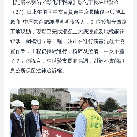
【記者林明佑／彰化市報導】彰化市長林世賢今
（27）日上午偕同中友百貨台中店長陳俊華與施工
廠商-中屋營造總經理黃明俊等人，到位於旭光西路
工地現勘，現場已完成混凝土大底澆置及地樑鋼筋
綁紮、鋼模組立等工程，並正在進行筏基混凝土澆
置作業，工程仍持續進行，粉碎及澄清「中友不蓋
了？」的謠言，林世賢市長並強調，對於不實的訊
息公所保留法律追訴權。