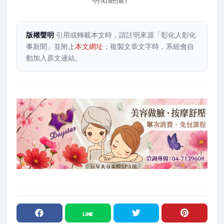
版權聲明
引用或轉載本文時，請註明來源「彰化人彰化
事新聞」並附上
本文網址
；複製文章文字時，系統會自
動加入原文連結。