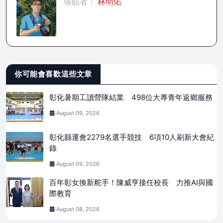
張貼者：
林明佑
你可能會喜歡這些文章
彰化暑期工讀營隊結業 498位大專青年返鄉服務
August 09, 2026
彰化縣運會2279名選手競技 6項10人刷新大會紀
錄
August 09, 2026
百年彰女換新舵手！陳威亨接任校長 力推AI與國
際教育
August 08, 2026