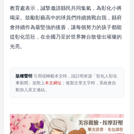
教育處表示，誠摯邀請縣民共同集氣，為彰化小將
喝采。鼓勵彰藝高中的球員們持續挑戰自我，縣府
會持續作為最堅強的後盾，讓每個努力的孩子都能
從彰化茁壯，在全國乃至於世界舞台散發出璀璨的
光亮。
版權聲明
引用或轉載本文時，請註明來源「彰化人彰化
事新聞」並附上
本文網址
；複製文章文字時，系統會自
動加入原文連結。