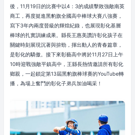
後，11月19日的比賽中以4：3的成績擊敗強敵南英
商工，再度挺進黑豹旗全國高中棒球大賽八強賽，
寫下3年內兩度晉級的輝煌紀錄，也展現彰化基層
棒球的扎實訓練成果。縣長王惠美讚許彰化孩子在
關鍵時刻展現沉著與拚勁，揮出動人的青春篇章，
是彰化的驕傲。接下來彰藝高中將於11月27日上午
10時迎戰強敵平鎮高中，王縣長熱情邀請所有彰化
鄉親，一起鎖定第13屆黑豹旗棒球賽的YouTube轉
播，為場上奮鬥的彰化子弟兵加油喝采！