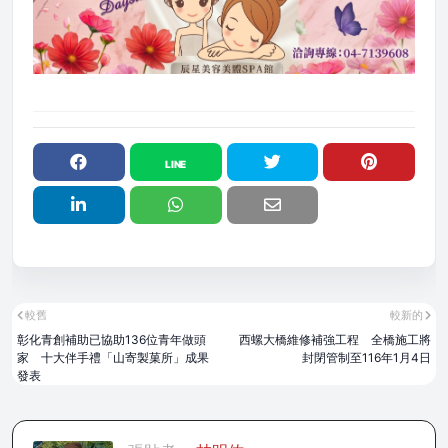
較舊
較新的
彰化青創補助已協助136位青年做頭
西螺大橋維修補強工程 全橋施工將
家 十大伴手禮「山寄製菓所」成果
封閉管制至116年1月4日
發表