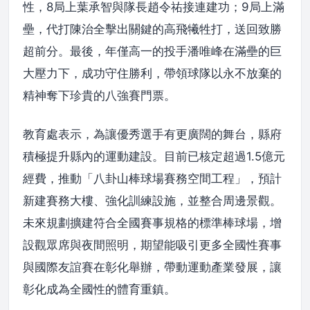
性，8局上葉承智與隊長趙令祐接連建功；9局上滿
壘，代打陳治全擊出關鍵的高飛犧牲打，送回致勝
超前分。最後，年僅高一的投手潘唯峰在滿壘的巨
大壓力下，成功守住勝利，帶領球隊以永不放棄的
精神奪下珍貴的八強賽門票。
教育處表示，為讓優秀選手有更廣闊的舞台，縣府
積極提升縣內的運動建設。目前已核定超過1.5億元
經費，推動「八卦山棒球場賽務空間工程」，預計
新建賽務大樓、強化訓練設施，並整合周邊景觀。
未來規劃擴建符合全國賽事規格的標準棒球場，增
設觀眾席與夜間照明，期望能吸引更多全國性賽事
與國際友誼賽在彰化舉辦，帶動運動產業發展，讓
彰化成為全國性的體育重鎮。