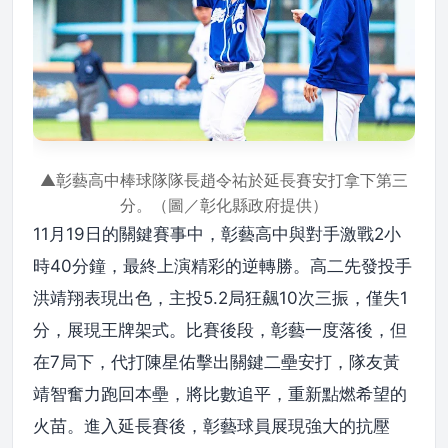
▲彰藝高中棒球隊隊長趙令祐於延長賽安打拿下第三
分。（圖／彰化縣政府提供）
11月19日的關鍵賽事中，彰藝高中與對手激戰2小
時40分鐘，最終上演精彩的逆轉勝。高二先發投手
洪靖翔表現出色，主投5.2局狂飆10次三振，僅失1
分，展現王牌架式。比賽後段，彰藝一度落後，但
在7局下，代打陳星佑擊出關鍵二壘安打，隊友黃
靖智奮力跑回本壘，將比數追平，重新點燃希望的
火苗。進入延長賽後，彰藝球員展現強大的抗壓