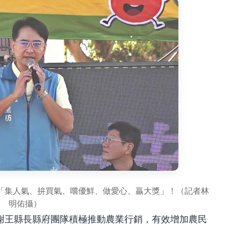
「集人氣、拚買氣、嚐優鮮、做愛心、贏大獎」！（記者林
明佑攝）
謝王縣長縣府團隊積極推動農業行銷，有效增加農民