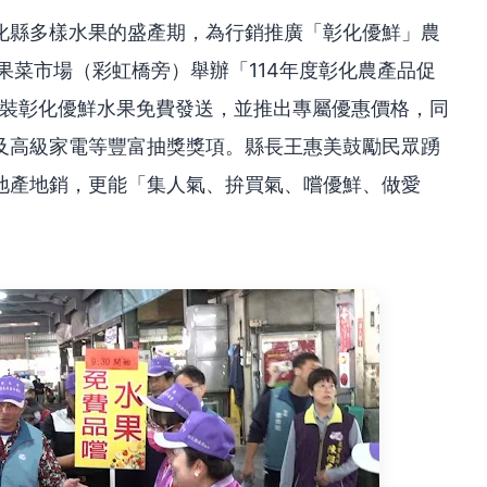
化縣多樣水果的盛產期，為行銷推廣「彰化優鮮」農
果菜市場（彩虹橋旁）舉辦「114年度彰化農產品促
袋裝彰化優鮮水果免費發送，並推出專屬優惠價格，同
及高級家電等豐富抽獎獎項。縣長王惠美鼓勵民眾踴
地產地銷，更能「集人氣、拚買氣、嚐優鮮、做愛