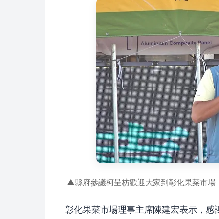
▲縣府參議柯呈枋歡迎大家到彰化果菜市場
彰化果菜市場理事主席陳建宏表示，感