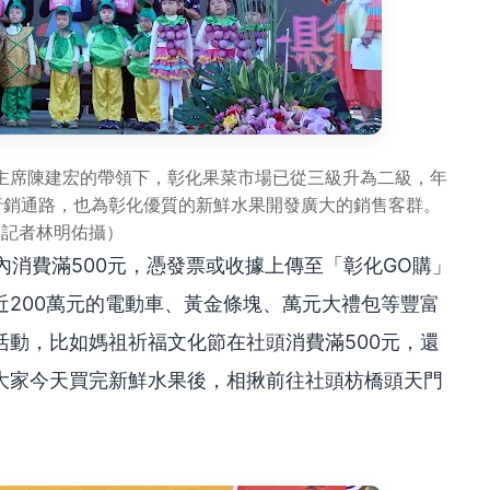
主席陳建宏的帶領下，彰化果菜市場已從三級升為二級，年
行銷通路，也為彰化優質的新鮮水果開發廣大的銷售客群。
（記者林明佑攝）
內消費滿500元，憑發票或收據上傳至「彰化GO購」
200萬元的電動車、黃金條塊、萬元大禮包等豐富
動，比如媽祖祈福文化節在社頭消費滿500元，還
大家今天買完新鮮水果後，相揪前往社頭枋橋頭天門