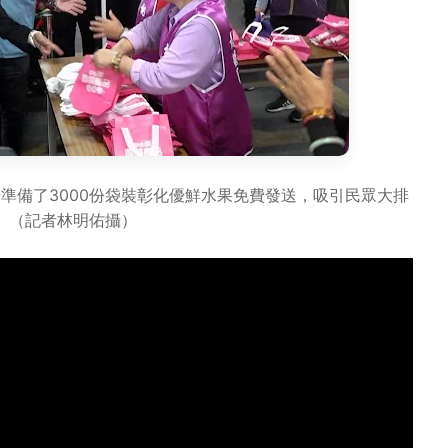
場準備了3000份袋裝彰化優鮮水果免費發送，吸引民眾大排
。（記者林明佑攝）