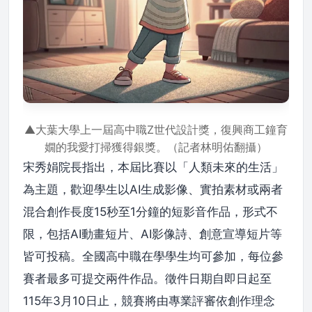
▲大葉大學上一屆高中職Z世代設計獎，復興商工鐘育
嫺的我愛打掃獲得銀獎。（記者林明佑翻攝）
宋秀娟院長指出，本屆比賽以「人類未來的生活」
為主題，歡迎學生以AI生成影像、實拍素材或兩者
混合創作長度15秒至1分鐘的短影音作品，形式不
限，包括AI動畫短片、AI影像詩、創意宣導短片等
皆可投稿。全國高中職在學學生均可參加，每位參
賽者最多可提交兩件作品。徵件日期自即日起至
115年3月10日止，競賽將由專業評審依創作理念