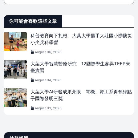
你可能會喜歡這些文章
科普教育向下扎根 大葉大學攜手大莊國小辦防災
小尖兵科學營
August 06, 2026
大葉大學智慧醫療研究 12國際學生參與TEEP來
臺實習
August 04, 2026
大葉大學AI研發成果亮眼 電機、資工系勇奪綠點
子國際發明三獎
August 03, 2026