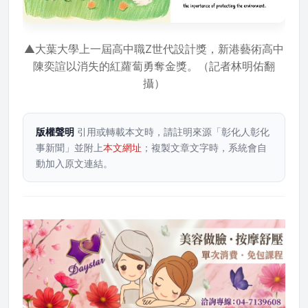
▲大葉大學上一屆高中職Z世代設計獎，新港藝術高中
陳奕諠以消失的紅蘿蔔勇奪金獎。（記者林明佑翻
攝）
版權聲明
引用或轉載本文時，請註明來源「彰化人彰化
事新聞」並附上
本文網址
；複製文章文字時，系統會自
動加入原文連結。