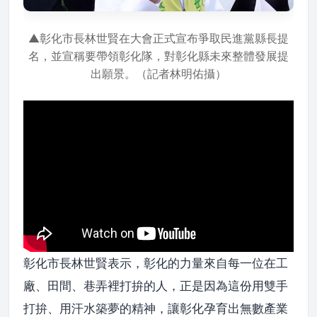
▲彰化市長林世賢在大會正式宣布爭取民進黨縣長提
名，並宣稱要帶領彰化隊，對彰化縣未來整體發展提
出願景。（記者林明佑攝）
彰化市長林世賢表示，彰化的力量來自每一位在工
廠、田間、巷弄裡打拚的人，正是因為這份用雙手
打拚、用汗水築夢的精神，讓彰化孕育出無數產業