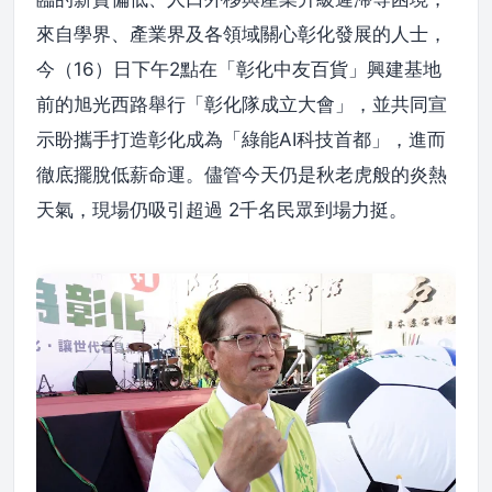
來自學界、產業界及各領域關心彰化發展的人士，
今（16）日下午2點在「彰化中友百貨」興建基地
前的旭光西路舉行「彰化隊成立大會」，並共同宣
示盼攜手打造彰化成為「綠能AI科技首都」，進而
徹底擺脫低薪命運。儘管今天仍是秋老虎般的炎熱
天氣，現場仍吸引超過 2千名民眾到場力挺。