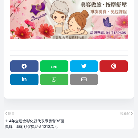
較舊
較新的
114年全運會彰化縣代表隊勇奪36面
獎牌 縣府頒發獎助金1212萬元