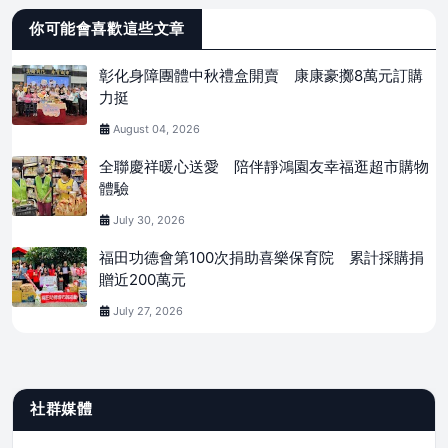
你可能會喜歡這些文章
彰化身障團體中秋禮盒開賣 康康豪擲8萬元訂購
力挺
August 04, 2026
全聯慶祥暖心送愛 陪伴靜鴻園友幸福逛超市購物
體驗
July 30, 2026
福田功德會第100次捐助喜樂保育院 累計採購捐
贈近200萬元
July 27, 2026
社群媒體