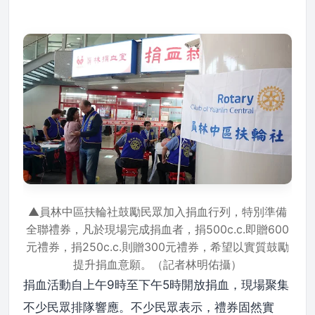
▲員林中區扶輪社鼓勵民眾加入捐血行列，特別準備
全聯禮券，凡於現場完成捐血者，捐500c.c.即贈600
元禮券，捐250c.c.則贈300元禮券，希望以實質鼓勵
提升捐血意願。（記者林明佑攝）
捐血活動自上午9時至下午5時開放捐血，現場聚集
不少民眾排隊響應。不少民眾表示，禮券固然實