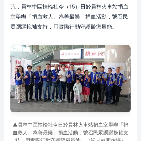
荒，員林中區扶輪社今（15）日於員林火車站捐血
室舉辦「捐血救人、為善最樂」捐血活動，號召民
眾踴躍挽袖支持，用實際行動守護醫療量能。
▲員林中區扶輪社今日於員林火車站捐血室舉辦「捐
血救人、為善最樂」捐血活動，號召民眾踴躍挽袖支
持，用實際行動守護醫療量能。（記者林明佑攝）