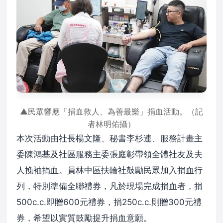
▲民眾響應「捐血救人、為善最樂」捐血活動。（記
者林明佑攝）
本次活動由社長楊文隆、秘書李杉連、服務計畫主
委陳鴻基及社區服務主委張庭彰帶領全體社友及夫
人挽袖捐血。員林中區扶輪社鼓勵民眾加入捐血行
列，特別準備全聯禮券，凡於現場完成捐血者，捐
500c.c.即贈600元禮券，捐250c.c.則贈300元禮
券，希望以實質鼓勵提升捐血意願。