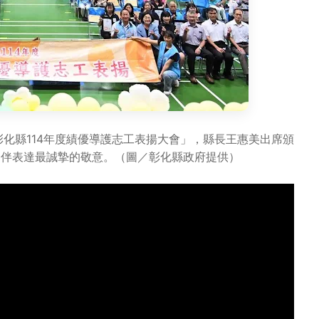
化縣114年度績優導護志工表揚大會」，縣長王惠美出席頒
夥伴表達最誠摯的敬意。（圖／彰化縣政府提供）