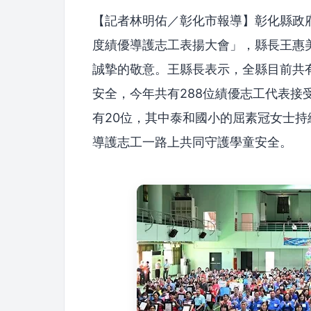
【記者林明佑／彰化市報導】彰化縣政府
度績優導護志工表揚大會」，縣長王惠
誠摯的敬意。王縣長表示，全縣目前共有
安全，今年共有288位績優志工代表接受
有20位，其中泰和國小的屈素冠女士持
導護志工一路上共同守護學童安全。