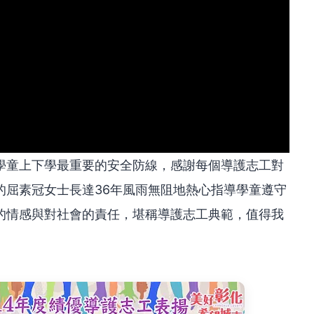
學童上下學最重要的安全防線，感謝每個導護志工對
的屈素冠女士長達36年風雨無阻地熱心指導學童遵守
的情感與對社會的責任，堪稱導護志工典範，值得我