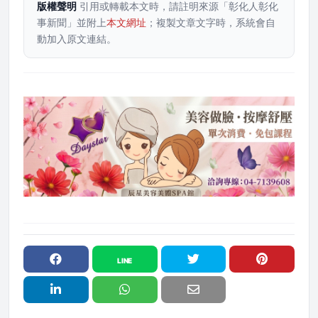
版權聲明
引用或轉載本文時，請註明來源「彰化人彰化
事新聞」並附上
本文網址
；複製文章文字時，系統會自
動加入原文連結。