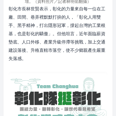
壇。（資料照片／記者林明佑翻攝）
彰化市長林世賢表示，彰化的力量來自每一位在工
廠、田間、巷弄裡默默打拚的人，「彰化人用雙
手、黑手精神，打出隱形冠軍，撐起台灣的工業根
基，也是彰化的驕傲」。但他坦言，近年面臨薪資
墊底、人口外移、產業升級停滯等挑戰，加上交通
建設落後、升格直轄市落空，使不少鄉親產生嚴重
失落感。