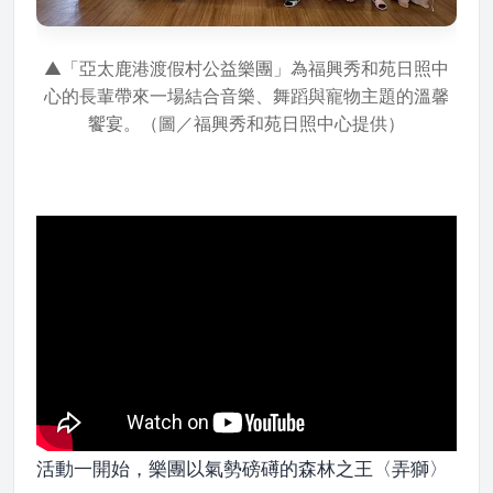
▲「亞太鹿港渡假村公益樂團」為福興秀和苑日照中
心的長輩帶來一場結合音樂、舞蹈與寵物主題的溫馨
饗宴。（圖／福興秀和苑日照中心提供）
活動一開始，樂團以氣勢磅礡的森林之王〈弄獅〉