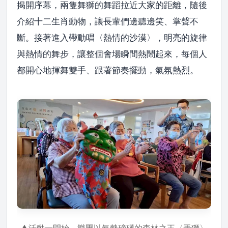
揭開序幕，兩隻舞獅的舞蹈拉近大家的距離，隨後
介紹十二生肖動物，讓長輩們邊聽邊笑、掌聲不
斷。接著進入帶動唱〈熱情的沙漠〉，明亮的旋律
與熱情的舞步，讓整個會場瞬間熱鬧起來，每個人
都開心地揮舞雙手、跟著節奏擺動，氣氛熱烈。