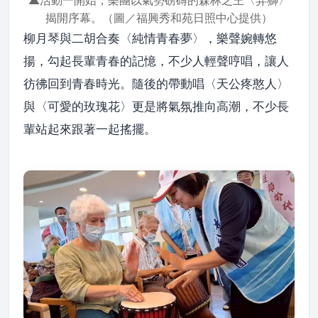
▲活動一開始，樂團以氣勢磅礡的森林之王〈弄獅〉
揭開序幕。（圖／福興秀和苑日照中心提供）
柳月琴與二胡合奏〈純情青春夢〉，樂聲婉轉悠
揚，勾起長輩青春的記憶，不少人輕聲哼唱，讓人
彷彿回到青春時光。隨後的帶動唱〈天公疼憨人〉
與〈可愛的玫瑰花〉更是將氣氛推向高潮，不少長
輩站起來跟著一起搖擺。