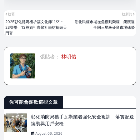
較舊
較新的
2025彰化縣媽祖祈福文化節11/21-
彰化民權市場從危樓到榮耀 榮獲選
23登場 13尊媽祖齊聚社頭枋橋頭天
全國三星級優良市場殊榮
門宮
張貼者：
林明佑
你可能會喜歡這些文章
彰化消防局攜手瓦斯業者強化安全複訓 落實配送
換裝與用戶安檢
August 06, 2026