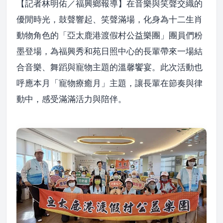
【記者林明佑／福興鄉報導】在音樂與笑聲交織的
優閒時光，鼓聲響起、笑聲滿場，化身為十二生肖
動物角色的「亞太鹿港渡假村公益樂團」團員們粉
墨登場，為福興秀和苑日照中心的長輩帶來一場結
合音樂、舞蹈與寵物主題的溫馨饗宴。此次活動也
呼應本月「寵物療癒月」主題，讓長輩在節奏與律
動中，感受滿滿活力與陪伴。