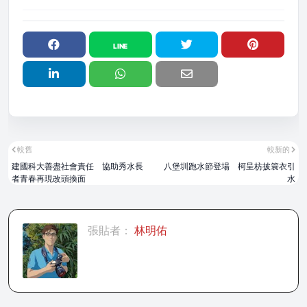
較舊
較新的
建國科大善盡社會責任 協助秀水長
八堡圳跑水節登場 柯呈枋披簑衣引
者青春再現改頭換面
水
張貼者：
林明佑