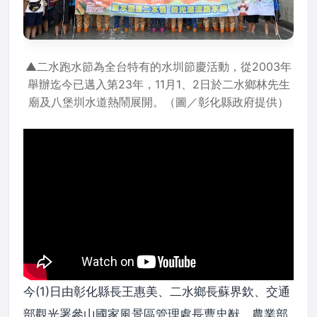
▲二水跑水節為全台特有的水圳節慶活動，從2003年
舉辦迄今已邁入第23年，11月1、2日於二水鄉林先生
廟及八堡圳水道熱鬧展開。（圖／彰化縣政府提供）
今(1)日由彰化縣長王惠美、二水鄉長蘇界欽、交通
部觀光署參山國家風景區管理處長曹忠猷、農業部