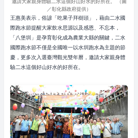
邀請大家親身體驗二水這個好山好水的好所在。 （圖
／彰化縣政府提供）
王惠美表示，俗諺「吃果子拜樹頭」，藉由二水國
際跑水節提醒大家飲水思源以及感恩、不忘本，
「八堡圳」是孕育彰化成為農業大縣的關鍵，二水
國際跑水節不僅是全國唯一以水圳跑水為主題的節
慶，更多次入選臺灣觀光雙年曆，邀請大家親身體
驗二水這個好山好水的好所在。