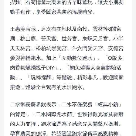
揑麵、石笱憶童玩樂園的古早味童玩，讓大小朋友
動手創作，享受闔家共遊的溫馨時光。
王惠美表示，這次有在地以及南投、雲林等8間宮
廟，桃山廟、晉天宮、世芳宮、東螺天后宮、小半
天天林宮、松柏坑崇受宮、斗六門受天宮、安德宮
參與神轎跑水。加上「互動數位跑水」、「Q版多
肉香氛蠟燭親子DIY」、「鯛魚燒職人食農體驗活
動」、「玩轉捏麵」等體驗，精彩非凡，歡迎闔家
樂遊，體驗全台獨有的水圳跑水。
二水鄉長蘇界欽表示，二水不僅榮獲「經典小鎮」
的肯定，「二水國際跑水節」也獲得觀光署及縣府
的大力支持，跑水節是為了感念先人開鑿八堡圳、
孕育農業的德澤。希望透過跑水節傳承感恩精神，