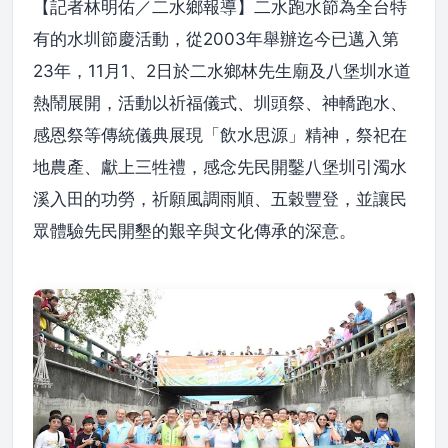
【記者林明佑／二水鄉報導】二水跑水節為全台特
有的水圳節慶活動，從2003年舉辦迄今已邁入第
23年，11月1、2日於二水鄉林先生廟及八堡圳水道
熱鬧展開，活動以祈福儀式、圳頭祭、神轎跑水、
感恩祭等傳統儀典展現「飲水思源」精神，祭祀在
地農產、獻上三牲禮，感念先民開鑿八堡圳引濁水
溪入田的功勞，祈願風調雨順、五穀豐登，並讓民
眾體驗先民開墾的艱辛與文化傳承的深意。