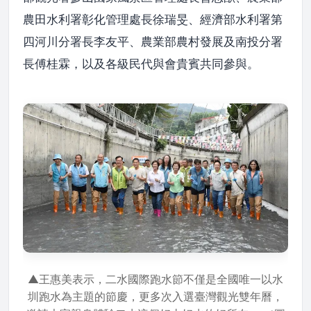
農田水利署彰化管理處長徐瑞旻、經濟部水利署第
四河川分署長李友平、農業部農村發展及南投分署
長傅桂霖，以及各級民代與會貴賓共同參與。
▲王惠美表示，二水國際跑水節不僅是全國唯一以水
圳跑水為主題的節慶，更多次入選臺灣觀光雙年曆，