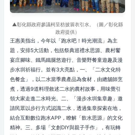
▲彰化縣政府參議柯呈枋披簑衣引水。（圖／彰化縣
政府提供）
王惠美指出，今年以「跑水吧！時光潮流」為主
題，安排5大活動，包括祭典巡禮水思源、農村饗
宴庄腳味、鐵馬鐵腿悠遊行、音樂野餐童遊趣及漫
步水圳祈福行。並有3大亮點，一、「二水文化特
色餐盒」，以二水當季農產品為食材，由總舖師烹
煮，透過9道料理敘述二水的農村故事，用味覺引
領大家走進二水時光。二、「漫步水圳集章趣」邀
請民眾以步行方式認識二水，透過集章探索在地，
結合互動數位跑水APP，瞭解「飲水思源」的文化
精神。三、多場「文創DIY與親子手作」，有玩轉