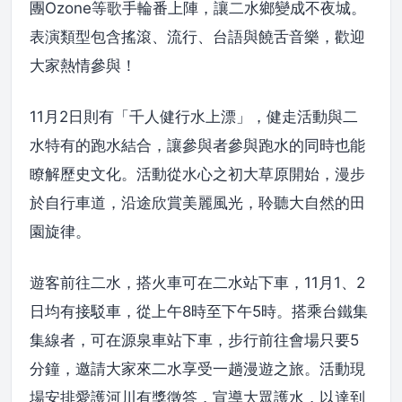
團Ozone等歌手輪番上陣，讓二水鄉變成不夜城。
表演類型包含搖滾、流行、台語與饒舌音樂，歡迎
大家熱情參與！
11月2日則有「千人健行水上漂」，健走活動與二
水特有的跑水結合，讓參與者參與跑水的同時也能
瞭解歷史文化。活動從水心之初大草原開始，漫步
於自行車道，沿途欣賞美麗風光，聆聽大自然的田
園旋律。
遊客前往二水，搭火車可在二水站下車，11月1、2
日均有接駁車，從上午8時至下午5時。搭乘台鐵集
集線者，可在源泉車站下車，步行前往會場只要5
分鐘，邀請大家來二水享受一趟漫遊之旅。活動現
場安排愛護河川有獎徵答，宣導大眾護水，以達到