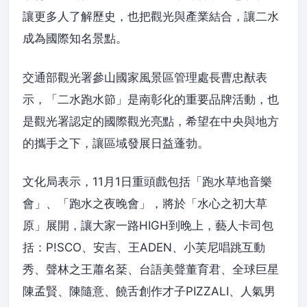
讓更多人了解歷史，也把觀光與產業結合，讓二水
成為國際知名景點。
交通部觀光署參山國家風景區管理處長曹忠猷表
示，「二水跑水節」是南彰化的重要品牌活動，也
是觀光署認定的國際觀光亮點，希望在中央與地方
的攜手之下，讓區域發展日益蓬勃。
文化局表示，11月1日重頭戲包括「跑水草地音樂
會」、「跑水之夜晚會」，將於「水心之初大草
原」展開，讓大家一路HIGH到晚上，藝人卡司包
括：P!SCO、安吉、王ADEN、小芙尼唱跳互動
秀、聲林之王蕭名棻、台語美聲董育君、全球巨星
陳孟賢、陳隨意、饒舌創作才子PIZZALI、人氣男