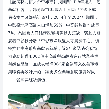
【記者林明佑／台中報導】我國自2025年邁入「超
高齡社會」，部分縣市65歲以上人口已突破兩成！
另依據內政部統計資料，2014年至2024年期間，
中彰投地區高齡人口增加59%，中高齡族群也成長
7%。為因應人口結構改變與勞動力短缺，勞動力發
展署中彰投分署「中彰投區銀髮人才資源中心」積
極推動中高齡與高齡者就業，近3年來透過公私協
力協助超過4,000位中高齡與高齡者進行就業準備
與媒合服務，並成功輔導962家企業導入友善職場
與職務再設計措施，讓更多企業願意聘僱資深員
工，發揮其經驗價值。