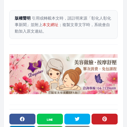
版權聲明
引用或轉載本文時，請註明來源「彰化人彰化
事新聞」並附上
本文網址
；複製文章文字時，系統會自
動加入原文連結。