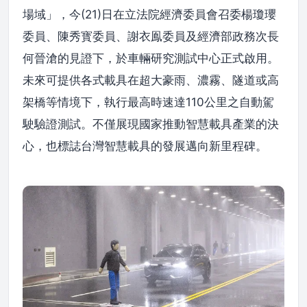
場域」，今(21)日在立法院經濟委員會召委楊瓊瓔
委員、陳秀寳委員、謝衣鳯委員及經濟部政務次長
何晉滄的見證下，於車輛研究測試中心正式啟用。
未來可提供各式載具在超大豪雨、濃霧、隧道或高
架橋等情境下，執行最高時速達110公里之自動駕
駛驗證測試。不僅展現國家推動智慧載具產業的決
心，也標誌台灣智慧載具的發展邁向新里程碑。