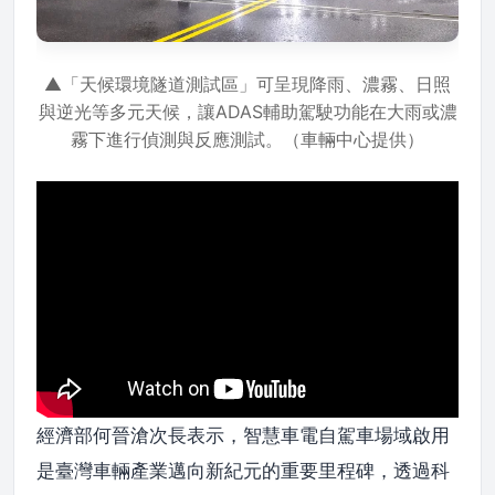
▲「天候環境隧道測試區」可呈現降雨、濃霧、日照
與逆光等多元天候，讓ADAS輔助駕駛功能在大雨或濃
霧下進行偵測與反應測試。（車輛中心提供）
經濟部何晉滄次長表示，智慧車電自駕車場域啟用
是臺灣車輛產業邁向新紀元的重要里程碑，透過科