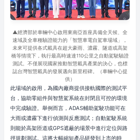
▲經濟部於車輛中心啟用東南亞首座具備全天候、全
速域及全車種驗證能力的「智慧車電自駕車場域」，
未來可提供各式載具在超大豪雨、濃霧、隧道或高架
橋等情境下，執行最高時速達110公里之自動駕駛驗證
測試。不僅展現國家推動智慧載具產業的決心，也標
誌台灣智慧載具的發展邁向新里程碑。（車輛中心提
供）
此場域的啟用，為國內廠商提供接軌國際的測試平
台，協助零組件與智慧駕系統在封閉且可控的環境
中完成驗證。舉例而言，ADAS輔助駕駛功能可在
大雨或濃霧下進行偵測與反應測試；自動駕駛系統
則能於高架匝道或GPS遮蔽的場景中進行定位與路
徑規劃測試。這將大幅縮短產品研發到上市的時