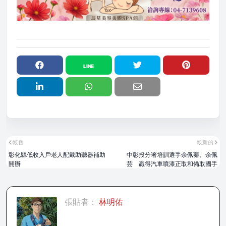
較舊
較新的
彰化縣低收入戶老人配戴助聽器補助
中彰投分署培訓選手余佩蓁、余佩
開辦
芸 贏得汽車噴漆正取和備取國手
張貼者：
林明佑