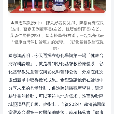
▲陳志鴻教授(中)、陳亮妤署長(右1)、陳穆寬總院長
(左1)、蔡森田副董事長(左2)、魏璽倫副署長(右2)、
葉彥伯局長(左3) 、陳南松局長(右3)，一起點亮代表
「健康台灣深耕論壇」的光球。（彰化基督教醫院提
供）
陳志鴻說明，今天選擇在彰化舉辦第一場「健康台
灣深耕論壇」，就是看到彰化基督教醫療體系、彰
化基督教兒童醫院與彰化縣醫師公會，分別在此次
激烈競爭中取得優異成果。希望邀請他們在論壇中
分享未來的具體計劃，促進跨組織觀摩學習，讓深
耕計畫的推動，可以更符合地方需求，進而帶動區
域照護品質升級。他指出，自從2024年賴清徳醫師
當選為台灣第一位醫師總統後，就積極落實「健康