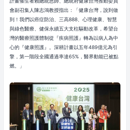
計畫催生者賴總統恩師、總統府健康台灣推動委員
會副召集人陳志鴻教授指出：「健康台灣，說到做
到！我們以癌症防治、三高888、心理健康、智慧
與綠色醫療、健保永續五大支柱驅動改革，希望台
灣的醫療照護體制從『疾病照護』轉為以病人為中
心的『健康照護』。深耕計畫以五年489億元為引
擎，第一階段全國通過率達65%，醫界動能已被點
燃。」