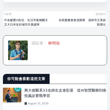
較舊
較新的
中友獻愛in彰化．生活市集嗨翻天
谷硯書畫會會員聯展 員林市立美術
五大日本友好城市共襄盛舉
館展出
張貼者：
林明佑
你可能會喜歡這些文章
興大後醫系33名師生走進彰基 從AI智慧醫療到南
投義診實戰學習
August 10, 2026