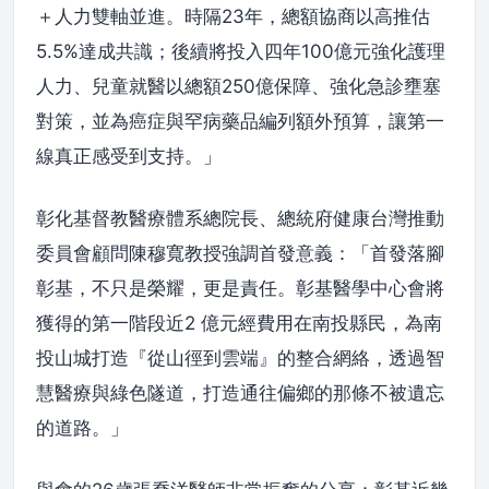
＋人力雙軸並進。時隔23年，總額協商以高推估
5.5%達成共識；後續將投入四年100億元強化護理
人力、兒童就醫以總額250億保障、強化急診壅塞
對策，並為癌症與罕病藥品編列額外預算，讓第一
線真正感受到支持。」
彰化基督教醫療體系總院長、總統府健康台灣推動
委員會顧問陳穆寬教授強調首發意義：「首發落腳
彰基，不只是榮耀，更是責任。彰基醫學中心會將
獲得的第一階段近2 億元經費用在南投縣民，為南
投山城打造『從山徑到雲端』的整合網絡，透過智
慧醫療與綠色隧道，打造通往偏鄉的那條不被遺忘
的道路。」