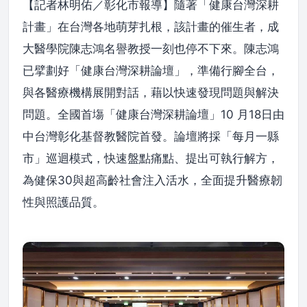
【記者林明佑／彰化市報導】隨著「健康台灣深耕
計畫」在台灣各地萌芽扎根，該計畫的催生者，成
大醫學院陳志鴻名譽教授一刻也停不下來。陳志鴻
已擘劃好「健康台灣深耕論壇」，準備行腳全台，
與各醫療機構展開對話，藉以快速發現問題與解決
問題。全國首塲「健康台灣深耕論壇」10 月18日由
中台灣彰化基督教醫院首發。論壇將採「每月一縣
市」巡迴模式，快速盤點痛點、提出可執行解方，
為健保30與超高齡社會注入活水，全面提升醫療韌
性與照護品質。