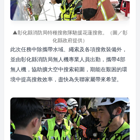
▲彰化縣消防局特種搜救隊馳援花蓮搜救。（圖／彰
化縣政府提供）
此次任務中除攜帶水域、繩索及各項搜救裝備外，
並由彰化縣消防局無人機專業人員出勤，攜帶4部
無人機，協助擴大空中搜索範圍，期能在艱困的環
境中提高搜救效率，盡快為失聯家屬帶來希望。