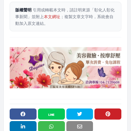
版權聲明
引用或轉載本文時，請註明來源「彰化人彰化
事新聞」並附上
本文網址
；複製文章文字時，系統會自
動加入原文連結。