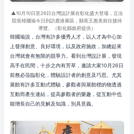
▲10月10日至26日台灣設計展在彰化盛大登場，立法
院長韓國瑜今日到訪鹿港展區，縣長王惠美前往接待
導覽。（彰化縣政府提供）
韓國瑜說，台灣有許多優秀人才，以人才為中心加
上發揮創意、良好環境，以及政府施政，加總起來
台灣就會有無限的競爭力。看到台灣設計展，發現
高手在民間，十步之內有芳草，邀請大家10月26日
前務必蒞臨彰化，體驗設計者的創意及巧思。尤其
展館有許多互動式體驗，參觀者與展館標的物透過
互動而產生連結，提高參觀者的樂趣，從互動中也
能增長自己的見解及知識，別具意義。