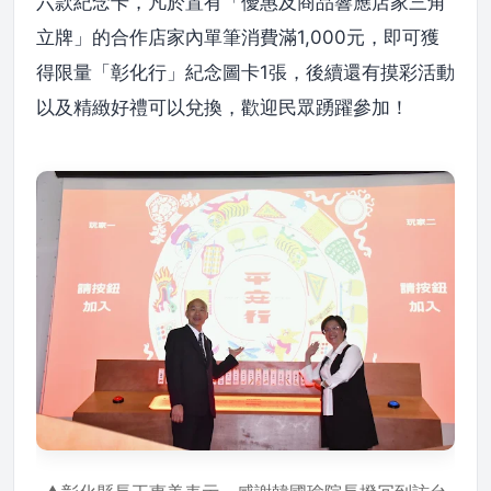
六款紀念卡，凡於置有「優惠及商品響應店家三角
立牌」的合作店家內單筆消費滿1,000元，即可獲
得限量「彰化行」紀念圖卡1張，後續還有摸彩活動
以及精緻好禮可以兌換，歡迎民眾踴躍參加！