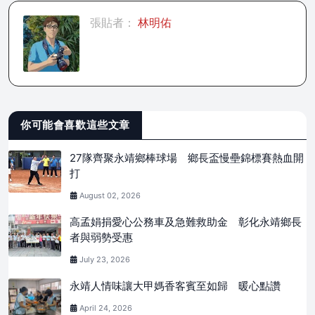
張貼者：
林明佑
你可能會喜歡這些文章
27隊齊聚永靖鄉棒球場 鄉長盃慢壘錦標賽熱血開
打
August 02, 2026
高孟娟捐愛心公務車及急難救助金 彰化永靖鄉長
者與弱勢受惠
July 23, 2026
永靖人情味讓大甲媽香客賓至如歸 暖心點讚
April 24, 2026