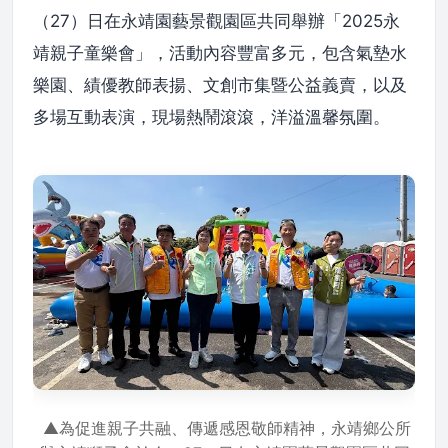
（27）日在永靖園藝景觀園區共同舉辦「2025永
靖親子童樂會」，活動內容豐富多元，包含氣墊水
樂園、績優教師表揚、文創市集暨公益義賣，以及
多場互動表演，現場熱鬧滾滾，洋溢溫馨氛圍。
▲為促進親子共融、傳遞感恩敬師精神，永靖鄉公所