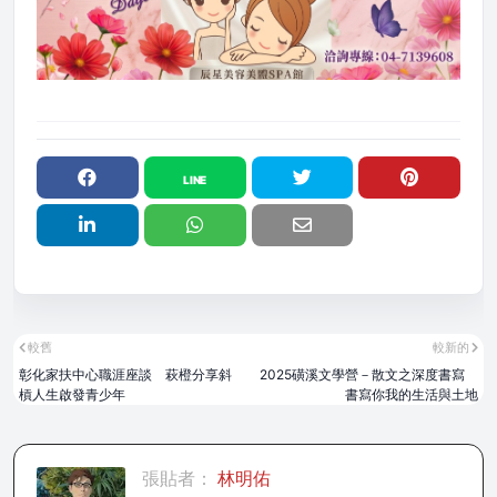
較舊
較新的
彰化家扶中心職涯座談 萩橙分享斜
2025磺溪文學營－散文之深度書寫
槓人生啟發青少年
書寫你我的生活與土地
張貼者：
林明佑