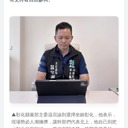
▲彰化縣黨部主委温宗諭則選擇坐鎮彰化，他表示，
現場勢必人潮擁擠，讓幹部們代表北上，他自己則把