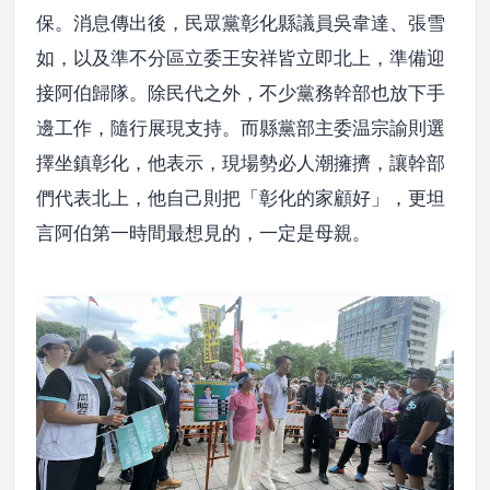
保。消息傳出後，民眾黨彰化縣議員吳韋達、張雪
如，以及準不分區立委王安祥皆立即北上，準備迎
接阿伯歸隊。除民代之外，不少黨務幹部也放下手
邊工作，隨行展現支持。而縣黨部主委温宗諭則選
擇坐鎮彰化，他表示，現場勢必人潮擁擠，讓幹部
們代表北上，他自己則把「彰化的家顧好」，更坦
言阿伯第一時間最想見的，一定是母親。