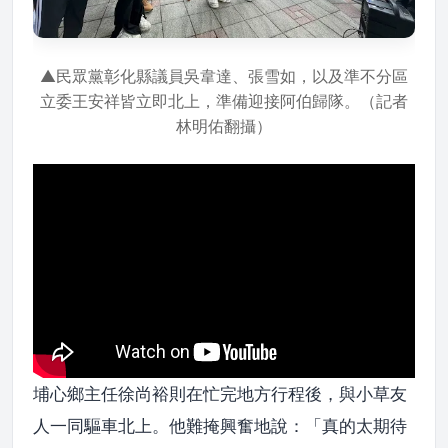
▲民眾黨彰化縣議員吳韋達、張雪如，以及準不分區
立委王安祥皆立即北上，準備迎接阿伯歸隊。（記者
林明佑翻攝）
埔心鄉主任徐尚裕則在忙完地方行程後，與小草友
人一同驅車北上。他難掩興奮地說：「真的太期待