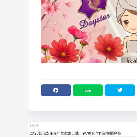
較舊
2025彰化畜產嘉年華歡慶五載 9/7彰化羊肉節拉開序幕