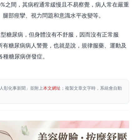
20%之間，其病程通常緩慢且不易察覺，病人常在嚴重
、腿部痙攣、視力問題和意識水平改變等。
2型糖尿病，但身體沒有不舒服，因而沒有正常服
所有糖尿病病人警覺，也就是說，規律服藥、運動及
各種糖尿病併發症。
人彰化事新聞」並附上
本文網址
；複製文章文字時，系統會自動