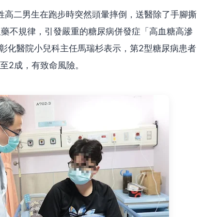
林姓高二男生在跑步時突然頭暈摔倒，送醫除了手腳撕
服藥不規律，引發嚴重的糖尿病併發症「高血糖高滲
福部彰化醫院小兒科主任馬瑞杉表示，第2型糖尿病患者
1至2成，有致命風險。