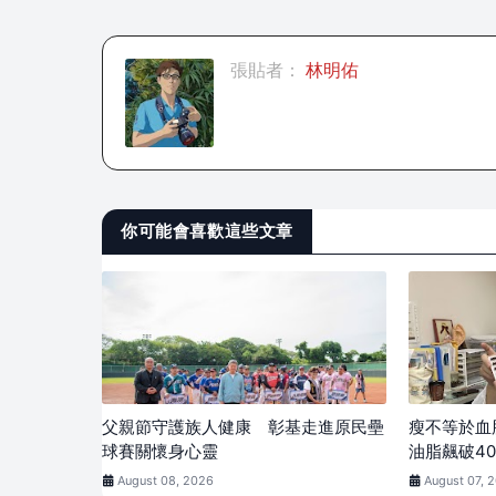
張貼者：
林明佑
你可能會喜歡這些文章
父親節守護族人健康 彰基走進原民壘
瘦不等於血
球賽關懷身心靈
油脂飆破40
August 08, 2026
August 07, 