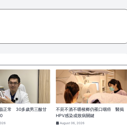
脂正常 30多歲男三酸甘
不菸不酒不嚼檳榔仍罹口咽癌 醫揭
0
HPV感染成致病關鍵
2026
August 06, 2026