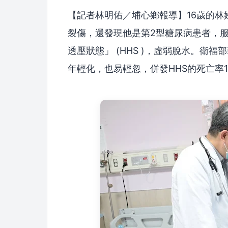
【記者林明佑／埔心鄉報導】16歲的
裂傷，還發現他是第2型糖尿病患者，
透壓狀態」 (HHS )，虛弱脫水。衛
年輕化，也易輕忽，併發HHS的死亡率