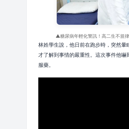
▲糖尿病年輕化警訊！高二生不規
林姓學生說，他日前在跑步時，突然暈
才了解到事情的嚴重性。這次事件他嚇
服藥。