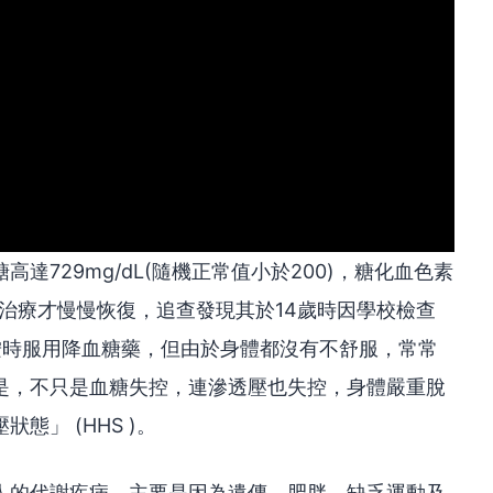
達729mg/dL(隨機正常值小於200)，糖化血色素
住院積極治療才慢慢恢復，追查發現其於14歲時因學校檢查
按時服用降血糖藥，但由於身體都沒有不舒服，常常
是，不只是血糖失控，連滲透壓也失控，身體嚴重脫
態」 (HHS )。
人的代謝疾病，主要是因為遺傳、肥胖、缺乏運動及