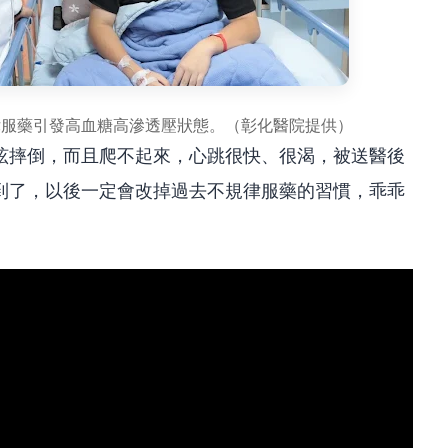
律服藥引發高血糖高滲透壓狀態。（彰化醫院提供）
眩摔倒，而且爬不起來，心跳很快、很渴，被送醫後
到了，以後一定會改掉過去不規律服藥的習慣，乖乖