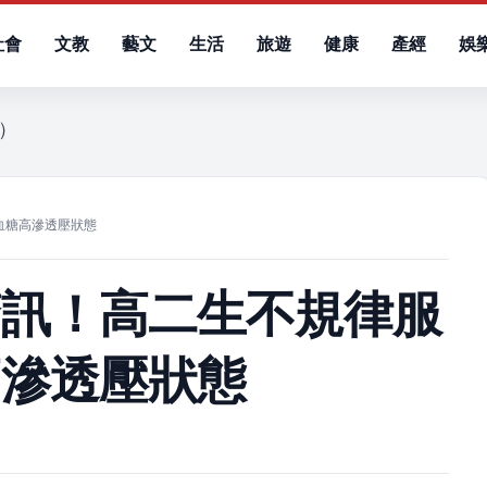
社會
文教
藝文
生活
旅遊
健康
產經
娛
六）
血糖高滲透壓狀態
警訊！高二生不規律服
高滲透壓狀態