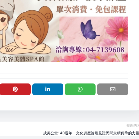
較新的
成美公堂140週年 文化資產論壇見證民間永續傳承的力