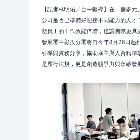
【記者林明佑／台中報導】在一個多元
公司是否已準備好迎接不同能力的人才
礙員工的工作效能倍增，也讓團隊更具
發展署中彰投分署將自今年8月26日起
引導與實務分享，協助雇主與人資精準
是履行法規，更是創造競爭力與永續發