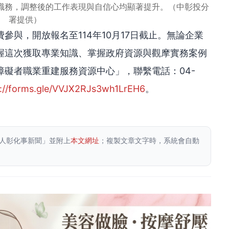
職務，調整後的工作表現與自信心均顯著提升。（中彰投分
署提供）
參與，開放報名至114年10月17日截止。無論企業
握這次獲取專業知識、掌握政府資源與觀摩實務案例
礙者職業重建服務資源中心」，聯繫電話：04-
s://forms.gle/VVJX2RJs3wh1LrEH6
。
人彰化事新聞」並附上
本文網址
；複製文章文字時，系統會自動