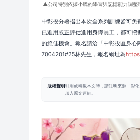
▲公司特別依據小騰的學習與記憶能力調整
中彰投分署指出本次全系列訓練皆可免費
已進用或正評估進用身障員工，都可把
的絕佳機會。報名請洽「中彰投區身心障
7004201#25林先生，報名網址為
http
版權聲明
引用或轉載本文時，請註明來源「彰化
加入原文連結。