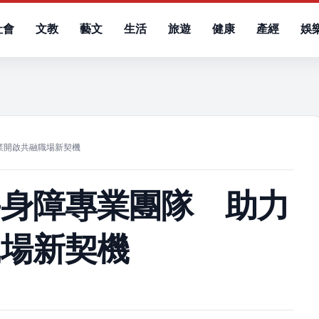
社會
文教
藝文
生活
旅遊
健康
產經
娛
）
業開啟共融職場新契機
手身障專業團隊 助力
職場新契機