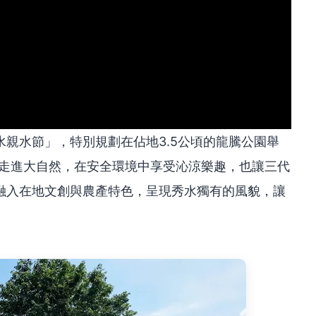
親水節」，特別規劃在佔地3.5公頃的龍騰公園舉
，走進大自然，在安全環境中享受沁涼樂趣，也讓三代
融入在地文創與農產特色，呈現秀水獨有的風貌，讓
。