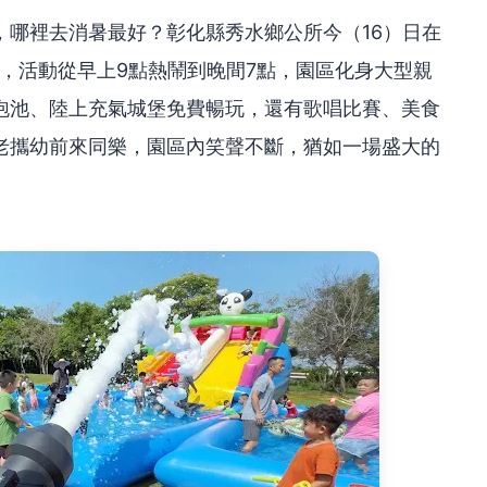
，哪裡去消暑最好？彰化縣秀水鄉公所今（16）日在
」，活動從早上9點熱鬧到晚間7點，園區化身大型親
泡池、陸上充氣城堡免費暢玩，還有歌唱比賽、美食
老攜幼前來同樂，園區內笑聲不斷，猶如一場盛大的