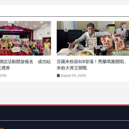
聯誼活動開放報名 成功結
芬園米粉節8/8登場！秀蘭瑪雅開唱、
元禮券
米粉大胃王開戰
2026
August 04, 2026