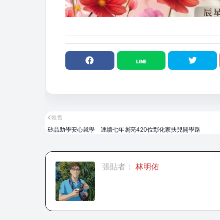
較舊
矽品助學安心就學 連續七年照亮420位彰化家扶兒開學路
張貼者：
林明佑