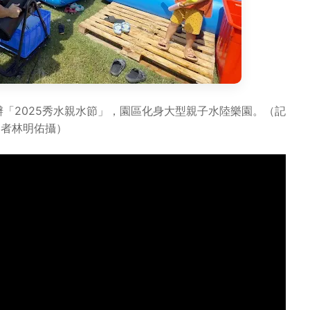
「2025秀水親水節」，園區化身大型親子水陸樂園。（記
者林明佑攝）