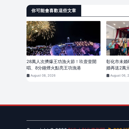
你可能會喜歡這些文章
28萬人次擠爆王功漁火節！玖壹壹開
彰化市未婚
唱、8分鐘煙火點亮王功漁港
婚再送2萬
August 08, 2026
August 06, 