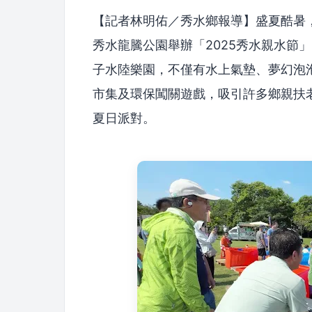
【記者林明佑／秀水鄉報導】盛夏酷暑
秀水龍騰公園舉辦「2025秀水親水節
子水陸樂園，不僅有水上氣墊、夢幻泡
市集及環保闖關遊戲，吸引許多鄉親扶
夏日派對。