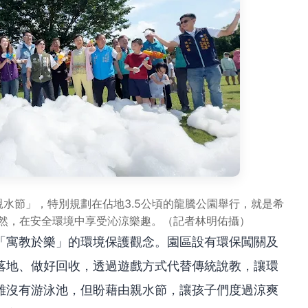
水節」，特別規劃在佔地3.5公頃的龍騰公園舉行，就是希
自然，在安全環境中享受沁涼樂趣。（記者林明佑攝）
「寓教於樂」的環境保護觀念。園區設有環保闖關及
落地、做好回收，透過遊戲方式代替傳統說教，讓環
雖沒有游泳池，但盼藉由親水節，讓孩子們度過涼爽