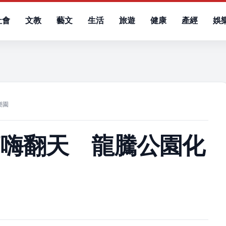
社會
文教
藝文
生活
旅遊
健康
產經
娛
）
樂園
節嗨翻天 龍騰公園化