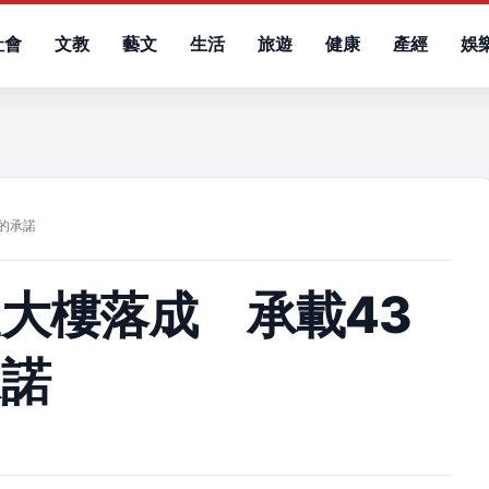
社會
文教
藝文
生活
旅遊
健康
產經
娛
）
的承諾
大樓落成 承載43
承諾