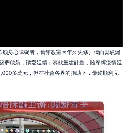
年照顧身心障礙者，舊館教室因年久失修、牆面斑駁漏
「築夢啟航，讓愛延續」募款重建計畫，雖歷經疫情延
,000多萬元，但在社會各界的捐助下，最終順利完