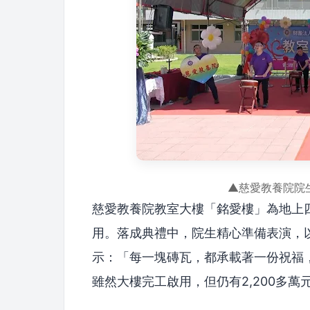
▲慈愛教養院院
慈愛教養院教室大樓「銘愛樓」為地上四
用。落成典禮中，院生精心準備表演，
示：「每一塊磚瓦，都承載著一份祝福
雖然大樓完工啟用，但仍有2,200多