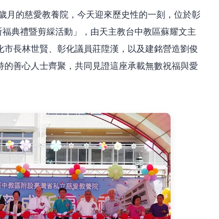
年歲月的慈愛教養院，今天迎來歷史性的一刻，位於彰
祈福典禮暨剪綵活動」，由天主教台中教區蘇耀文主
化市長林世賢、彰化議員莊陞漢，以及建銘營造劉俊
持的善心人士齊聚，共同見證這座承載無數祝福與愛