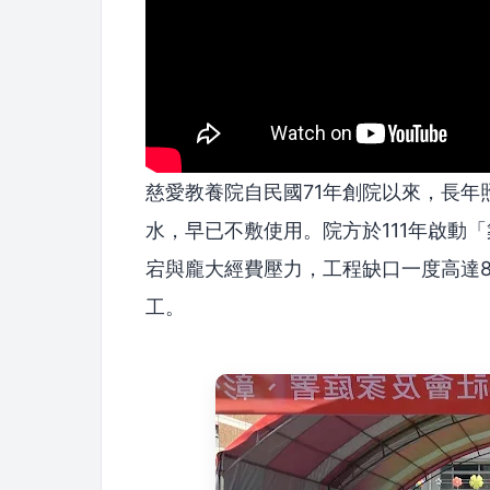
慈愛教養院自民國71年創院以來，長
水，早已不敷使用。院方於111年啟動
宕與龐大經費壓力，工程缺口一度高達8
工。