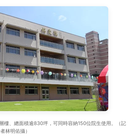
樓、總面積逾830坪，可同時容納150位院生使用。（記
者林明佑攝）