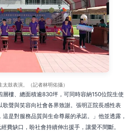
生太鼓表演。（記者林明佑攝）
層樓、總面積逾830坪，可同時容納150位院生使
以歌聲與笑容向社會各界致謝。張明正院長感性表
，這是對服務品質與生命尊嚴的承諾。」他並透露，
萬元經費缺口，盼社會持續伸出援手，讓愛不間斷。