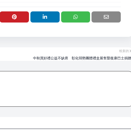
較新的
中秋買好禮公益不缺席 彰化弱勢團體禮盒展售暨復康巴士捐