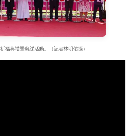
成祈福典禮暨剪綵活動。（記者林明佑攝）