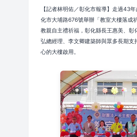
【記者林明佑／彰化市報導】走過43
化市大埔路676號舉辦「教室大樓落成
教親自主禮祈福，彰化縣長王惠美、彰
弘總經理、李文卿建築師與眾多長期支
心的大樓啟用。