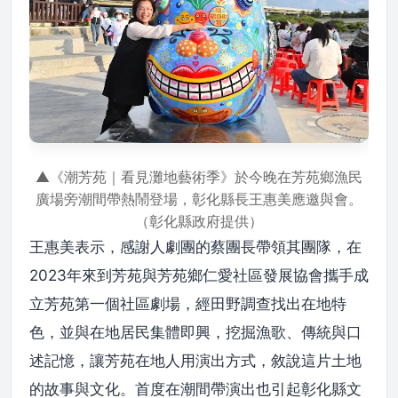
▲《潮芳苑｜看見灘地藝術季》於今晚在芳苑鄉漁民
廣場旁潮間帶熱鬧登場，彰化縣長王惠美應邀與會。
（彰化縣政府提供）
王惠美表示，感謝人劇團的蔡團長帶領其團隊，在
2023年來到芳苑與芳苑鄉仁愛社區發展協會攜手成
立芳苑第一個社區劇場，經田野調查找出在地特
色，並與在地居民集體即興，挖掘漁歌、傳統與口
述記憶，讓芳苑在地人用演出方式，敘說這片土地
的故事與文化。首度在潮間帶演出也引起彰化縣文