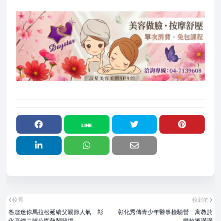
較舊
較新的
爸趣迷你馬拉松延續父親節人氣 彰
彰化秀傳青少年醫事檢驗營 寓教於
化高鐵二號公園熱鬧登場
樂收獲滿滿