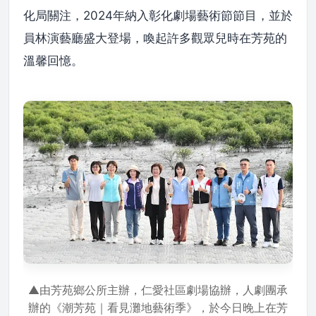
化局關注，2024年納入彰化劇場藝術節節目，並於
員林演藝廳盛大登場，喚起許多觀眾兒時在芳苑的
溫馨回憶。
▲由芳苑鄉公所主辦，仁愛社區劇場協辦，人劇團承
辦的《潮芳苑｜看見灘地藝術季》，於今日晚上在芳