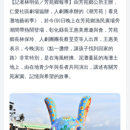
【記者林明佑／芳苑鄉報導】由芳苑鄉公所主辦，
仁愛社區劇場協辦，人劇團承辦的《潮芳苑｜看見
灘地藝術季》，於今(9)日晚上在芳苑鄉漁民廣場旁
潮間帶熱鬧登場，彰化縣長王惠美應邀與會，芳苑
鄉長林保玲、人劇團團長蔡旻霓等人出席，王惠美
表示，今晚演出《點一盞燈，讓孩子找到回家的
路》非常特別，是在海風輕拂、泥灘蔓延的海灘土
地上，由在地青少年與長者共同演出，講述有關芳
苑家園、記憶與希望的故事。