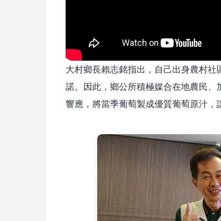
大村鄉長賴志銘指出，自己出身農村社
諾。因此，鄉公所積極媒合在地農民、
響應，將當季葡萄製成優質葡萄原汁，