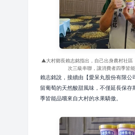
▲大村鄉長賴志銘指出，自己出身農村社區
次三級串聯，讓消費者四季皆
賴志銘說，接續由【愛呆丸股份有限公
留葡萄的天然酸甜風味，不僅延長保存
季皆能品嚐來自大村的水果驕傲。