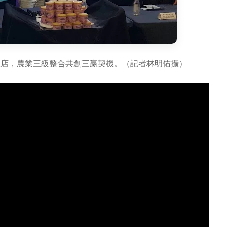
飯店，農業三級整合共創三赢契機。（記者林明佑攝）