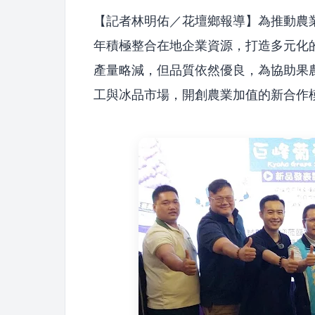
【記者林明佑／花壇鄉報導】為推動農
年積極整合在地企業資源，打造多元化
產量略減，但品質依然優良，為協助果
工與冰品市場，開創農業加值的新合作