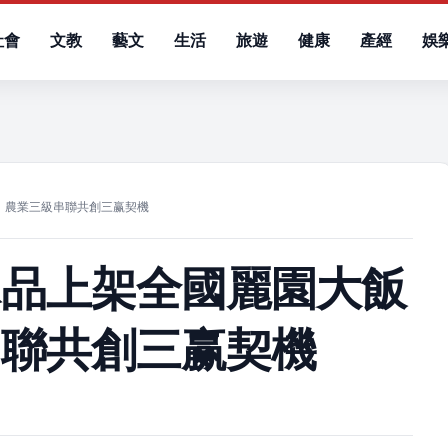
社會
文教
藝文
生活
旅遊
健康
產經
娛
）
 農業三級串聯共創三赢契機
冰品上架全國麗園大飯
串聯共創三赢契機