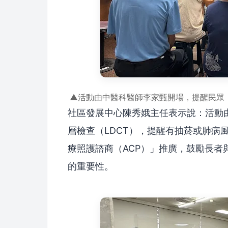
▲活動由中醫科醫師李家甄開場，提醒民眾
社區發展中心陳秀娥主任表示說：活動
層檢查（LDCT），提醒有抽菸或肺病
療照護諮商（ACP）」推廣，鼓勵長
的重要性。