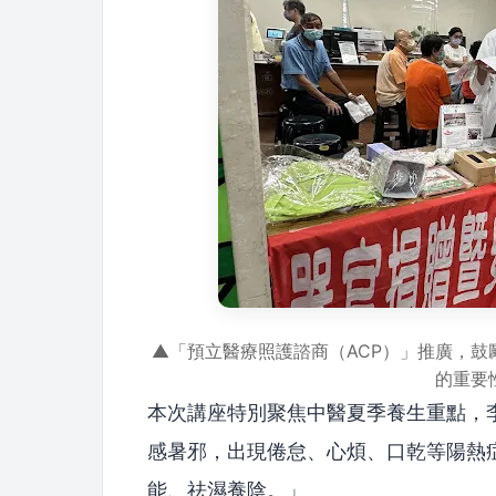
▲「預立醫療照護諮商（ACP）」推廣，
的重要
本次講座特別聚焦中醫夏季養生重點，
感暑邪，出現倦怠、心煩、口乾等陽熱
能、祛濕養陰。」