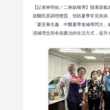
【記者林明佑／二林鎮報導】隨著節氣
就醫民眾調理體質、預防夏季常見疾病
「夏至養生趣．中醫夏季進補學問大」
清補理念與冬病夏治的生活方式，提升