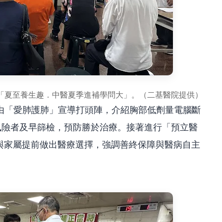
「夏至養生趣．中醫夏季進補學問大」。（二基醫院提供）
由「愛肺護肺」宣導打頭陣，介紹胸部低劑量電腦斷
風險者及早篩檢，預防勝於治療。接著進行「預立醫
者與家屬提前做出醫療選擇，強調善終保障與醫病自主