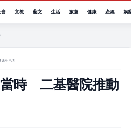
社會
文教
藝文
生活
旅遊
健康
產經
娛
四）
健康生活力
正當時 二基醫院推動
力