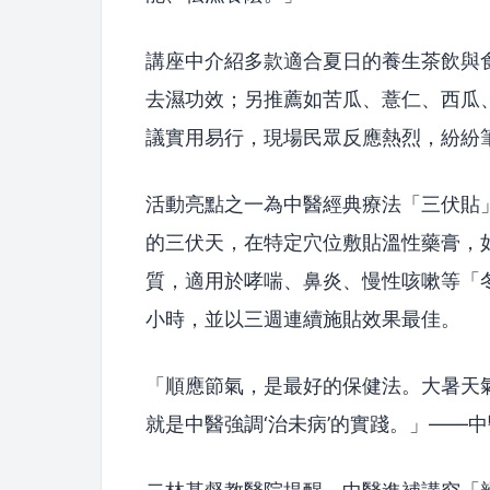
講座中介紹多款適合夏日的養生茶飲與
去濕功效；另推薦如苦瓜、薏仁、西瓜
議實用易行，現場民眾反應熱烈，紛紛
活動亮點之一為中醫經典療法「三伏貼
的三伏天，在特定穴位敷貼溫性藥膏，
質，適用於哮喘、鼻炎、慢性咳嗽等「冬
小時，並以三週連續施貼效果最佳。
「順應節氣，是最好的保健法。大暑天
就是中醫強調‘治未病’的實踐。」——