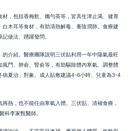
食材，包括香梅飲、孅勻茶等，皆具生津止渴、健胃
、白木耳等食材，有助清熱解毒、養陰潤肺。食療建
筆記做法、踴躍發問。
」的介紹。醫療團隊說明三伏貼利用一年中陽氣最旺
如風門、肺俞、腎俞等，有助驅除體內寒氣、調整體
病夏治」對象。成人貼敷建議4-6小時、兒童為3-4
氣再熱，也不能任由寒氣入體。三伏貼、清補食療，
中醫科李家甄醫師。