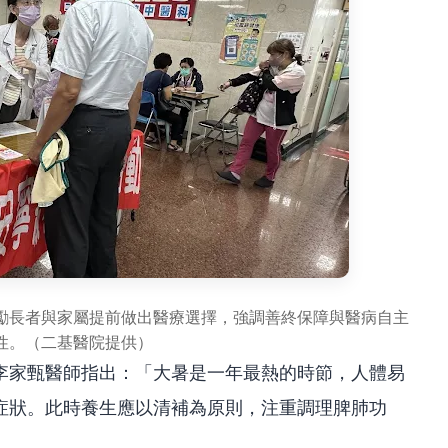
鼓勵長者與家屬提前做出醫療選擇，強調善終保障與醫病自主
性。（二基醫院提供）
李家甄醫師指出：「大暑是一年最熱的時節，人體易
症狀。此時養生應以清補為原則，注重調理脾肺功