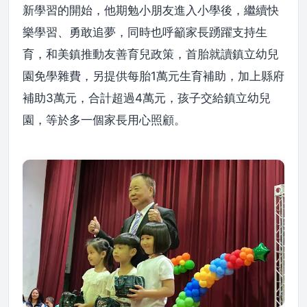
新學習的開始，他期勉小朋友進入小學後，繼續快
樂學習、勇敢追夢，同時也呼籲家長踴躍支持生
育，和美鎮推動友善育兒政策，首胎就讀鎮立幼兒
園免學雜費，另提供每胎1萬元生育補助，加上縣府
補助3萬元，合計超過4萬元，孩子交給鎮立幼兒
園，等於多一個家長用心照顧。