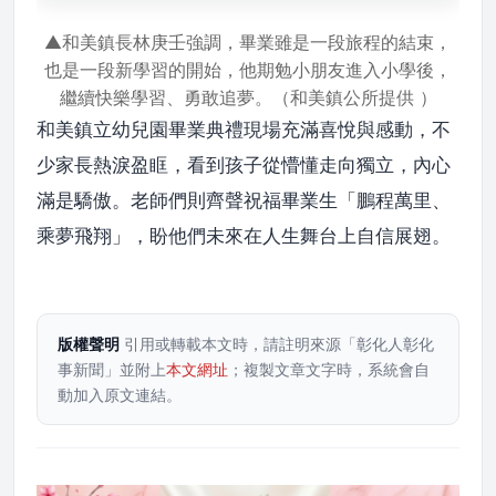
▲和美鎮長林庚壬強調，畢業雖是一段旅程的結束，
也是一段新學習的開始，他期勉小朋友進入小學後，
繼續快樂學習、勇敢追夢
。
（和美鎮公所提供 ）
和美鎮立幼兒園畢業典禮現場充滿喜悅與感動，不
少家長熱淚盈眶，看到孩子從懵懂走向獨立，內心
滿是驕傲。老師們則齊聲祝福畢業生「鵬程萬里、
乘夢飛翔」，盼他們未來在人生舞台上自信展翅。
版權聲明
引用或轉載本文時，請註明來源「彰化人彰化
事新聞」並附上
本文網址
；複製文章文字時，系統會自
動加入原文連結。