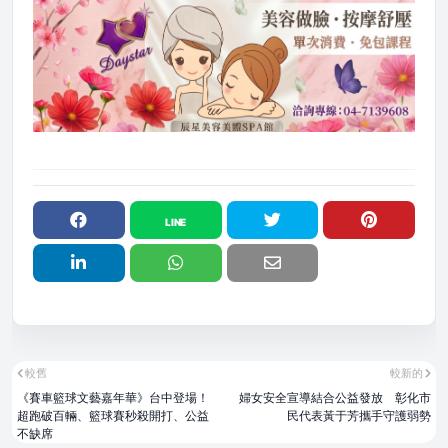
較舊
較新的
《賽車籃球文藝嘉年華》台中登場！
婦女安全宣導結合公益發放 彰化市
超跑破百輛、籃球賽秒殺開打、公益
民代表黃于芳攜手守護弱勢
不缺席