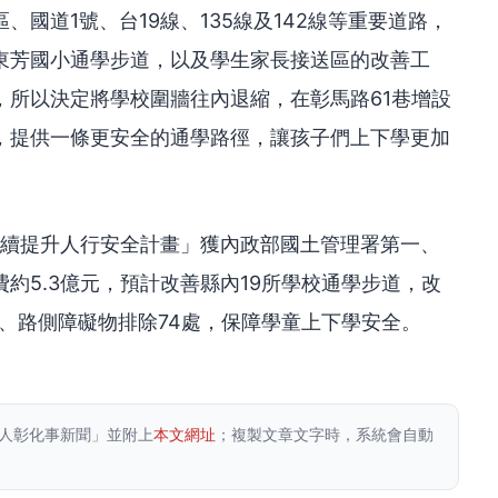
國道1號、台19線、135線及142線等重要道路，
東芳國小通學步道，以及學生家長接送區的改善工
，所以決定將學校圍牆往內退縮，在彰馬路61巷增設
，提供一條更安全的通學路徑，讓孩子們上下學更加
永續提升人行安全計畫」獲內政部國土管理署第一、
費約5.3億元，預計改善縣內19所學校通學步道，改
處、路側障礙物排除74處，保障學童上下學安全。
人彰化事新聞」並附上
本文網址
；複製文章文字時，系統會自動