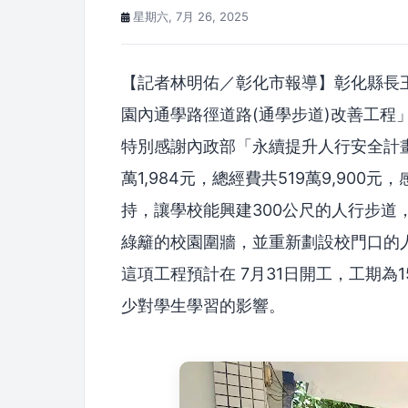
星期六, 7月 26, 2025
【記者林明佑／彰化市報導】彰化縣長
園內通學路徑道路(通學步道)改善工程
特別感謝內政部「永續提升人行安全計畫」
萬1,984元，總經費共519萬9,90
持，讓學校能興建300公尺的人行步道
綠籬的校園圍牆，並重新劃設校門口的
這項工程預計在 7月31日開工，工期為
少對學生學習的影響。