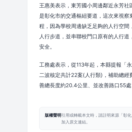
王惠美表示，東芳國小周邊鄰近永芳社區、
是彰化市的交通樞紐要道，這次來視察
程，因為學校周邊缺乏足夠的人行空間
人行步道，並串聯校門口原有的人行道
安全。
工務處表示，從113年起，本縣提報「
二波核定共計22案(人行類)，補助總經
善總長度約20.4公里、並改善路口55
版權聲明
引用或轉載本文時，請註明來源「彰化
加入原文連結。