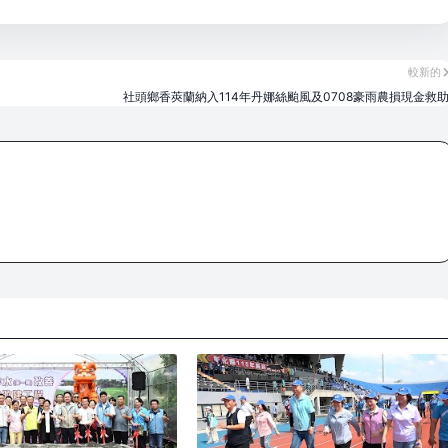
較新的
社頭鄉香莢蘭納入114年丹娜絲颱風及0708豪雨農損現金救