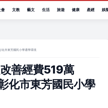
社會
文教
藝文
生活
旅遊
健康
產經
娛
）
善彰化市東芳國民小學通學環境
改善經費519萬
善彰化市東芳國民小學