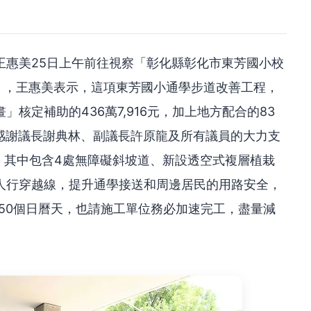
王惠美25日上午前往視察「彰化縣彰化市東芳國小校
」，王惠美表示，這項東芳國小通學步道改善工程，
核定補助的436萬7,916元，加上地方配合的83
0元，感謝議長謝典林、副議長許原龍及所有議員的大力支
，其中包含4處無障礙斜坡道、新設透空式複層植栽
人行穿越線，提升通學接送和周邊居民的用路安全，
150個日曆天，也請施工單位務必加速完工，盡量減