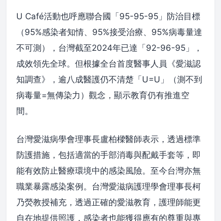
U Café活動也呼應聯合國「95-95-95」防治目標
（95%感染者知情、95%接受治療、95%病毒量達
不可測），台灣截至2024年已達「92-96-95」，
成效領先全球。但根據全台首度醫事人員《愛滋認
知調查》，逾八成醫護仍不清楚「U=U」（測不到
病毒量=無傳染力）觀念，顯示教育仍有推進空
間。
台灣愛滋病學會理事長盧柏樑醫師表示，透過標準
防護措施，包括適當的手部消毒與配戴手套等，即
能有效防止醫療環境中的感染風險。至今台灣亦無
職業暴露感染案例。台灣愛滋病護理學會理事長柯
乃熒教授補充，透過正確的愛滋教育，護理師能更
自在地提供照護，感染者也能獲得應有的尊重與專