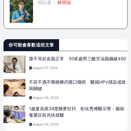
張貼者：
林明佑
你可能會喜歡這些文章
瘦不等於血脂正常 30多歲男三酸甘油脂飆破400
August 07, 2026
不菸不酒不嚼檳榔仍罹口咽癌 醫揭HPV感染成致
病關鍵
August 06, 2026
1歲童高燒39度睡夢狂抖 彰化秀傳醫示警：腸病
毒重症前兆快就醫
August 04, 2026