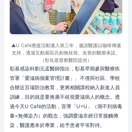
▲U Café應援活動邁入第三年，邀請醫護以咖啡傳遞
支持，透過互動展區共創無歧視、友善的醫療承諾。
（彰化基督教醫院提供）
彰基感染科劉元孟醫師指出，彰基早期參與醫療疾
管署「愛滋病個案管理計畫」、不僅與社區、學校
合辦近百場防治教育，更將相關課程納入新進人員
訓練，目的就是要推廣不歧視愛滋病人的概念。透
過今天U Café的活動，宣導「U=U」（測不到病毒
量=無傳染力）的觀念，強調愛滋非經日常接觸傳
染，醫護應本於專業，給予患者平等對待。