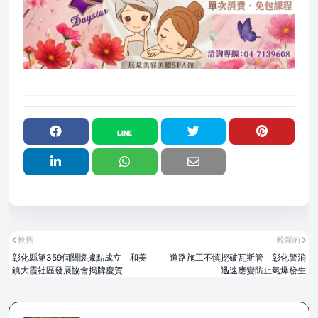
較舊
較新的
彰化縣第359個關懷據點成立 和美
道路施工不慎挖破瓦斯管 彰化警消
鎮大霞社區發展協會揭牌慶賀
迅速應變防止氣爆發生