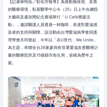
【記者林明佑／彰化市報導】為推動無歧視、友善
的醫療環境，彰基醫學中心今（25）日上午在總院
大廳前及盧加閔紀念廣場舉行「U Café應援活
動」，邀請醫護人員透過一杯咖啡，表達對愛滋感
染者的支持與關懷。該活動由台灣愛滋病學會與護
理學會共同發起，今年以「在U世代．We Unite」
為主題，串聯全台26家參與疾管署愛滋友善醫療計
畫的醫療院所及15個縣市衛生局，規模為歷年之
最。