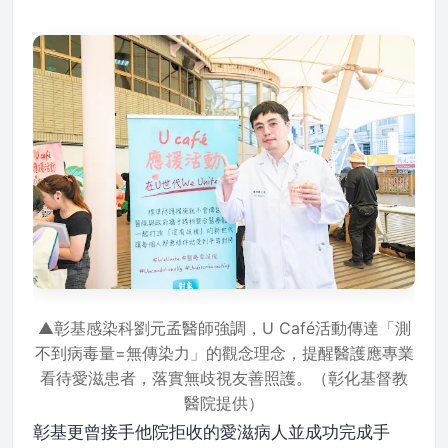
▲彰基感染科劉元孟醫師強調，U Café活動傳達「測
不到病毒量=無傳染力」的觀念理念，提醒醫護應專業
看待愛滋患者，落實無歧視友善照護。（彰化基督教
醫院提供）
彰基更曾接手他院拒收的愛滋病人並成功完成手