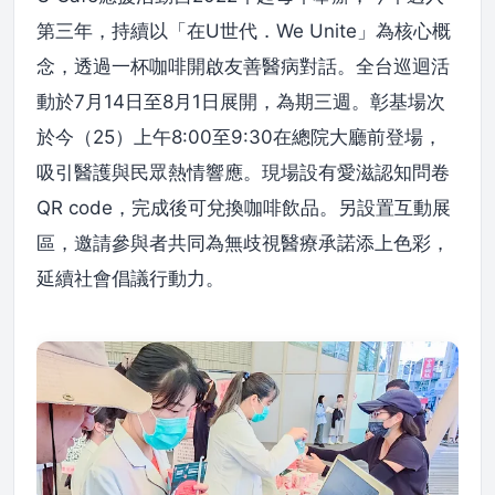
第三年，持續以「在U世代．We Unite」為核心概
念，透過一杯咖啡開啟友善醫病對話。全台巡迴活
動於7月14日至8月1日展開，為期三週。彰基場次
於今（25）上午8:00至9:30在總院大廳前登場，
吸引醫護與民眾熱情響應。現場設有愛滋認知問卷
QR code，完成後可兌換咖啡飲品。另設置互動展
區，邀請參與者共同為無歧視醫療承諾添上色彩，
延續社會倡議行動力。