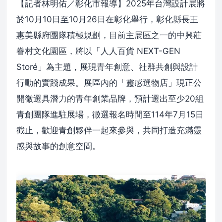
【記者林明佑／彰化市報導】2025年台灣設計展將
於10月10日至10月26日在彰化舉行，彰化縣長王
惠美縣府團隊積極規劃，目前主展區之一的中興莊
眷村文化園區，將以「人人百貨 NEXT-GEN
Storé」為主題，展現青年創意、社群共創與設計
行動的實踐成果。展區內的「靈感選物店」現正公
開徵選具潛力的青年創業品牌，預計選出至少20組
青創團隊進駐展場，徵選報名時間至114年7月15日
截止，歡迎青創夥伴一起來參與，共同打造充滿靈
感與故事的創意空間。