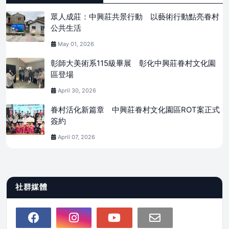
眾人成莊：中興莊共景行動 以藝術行動點亮眷村
公共生活
May 01, 2026
彰師大美術系115級畢展 彰化中興莊眷村文化園
區登場
April 30, 2026
眷村活化新篇章 中興莊眷村文化園區ROT案正式
簽約
April 07, 2026
社群媒體