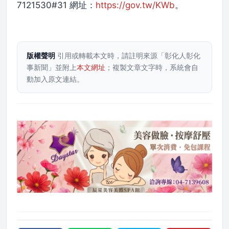
7121530#31 網址：
https://gov.tw/KWb
。
版權聲明
引用或轉載本文時，請註明來源「彰化人彰化
事新聞」並附上
本文網址
；複製文章文字時，系統會自
動加入原文連結。