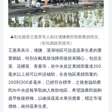
▲彰化縣長王惠美等人前往埔鹽農田視察農損情況。
（彰化縣政府提供）
王惠美表示，埔鹽、溪湖地區可說是蔬果生產的重
要鄉鎮，特別在颱風致強降雨後前來關心，包括韭
菜、花椰菜、青蔥等，依中央規定累積雨量達200
毫米以上就可以申請補助，在各地區累積雨量約
200到300多毫米，已經符合標準，之後會協助農
民向中央提報爭取納入救助地區，希望讓農民能夠
盡早恢復耕種，以確保蔬菜水果供應量，穩定市場
價格，維持蔬果生產。