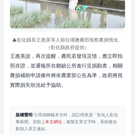
▲彰化縣長王惠美等人前往埔鹽農田視察農損情況。
（彰化縣政府提供）
王惠美說，再次提醒，農民若發現災情，應立即拍
照存證，並通報所在鄉鎮公所進行災損勘查，相關
農損補助申請條件將依農業部公告為準，政府將視
實際損失狀況給予協助。
版權聲明
引用或轉載本文時，請註明來源「彰化人彰化
事新聞」並附上
本文網址
；複製文章文字時，系統會自
動加入原文連結。