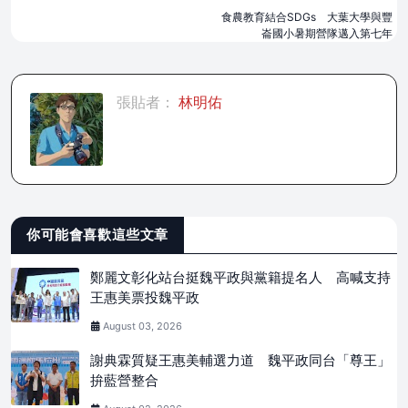
食農教育結合SDGs 大葉大學與豐
崙國小暑期營隊邁入第七年
張貼者：
林明佑
你可能會喜歡這些文章
鄭麗文彰化站台挺魏平政與黨籍提名人 高喊支持
王惠美票投魏平政
August 03, 2026
謝典霖質疑王惠美輔選力道 魏平政同台「尊王」
拚藍營整合