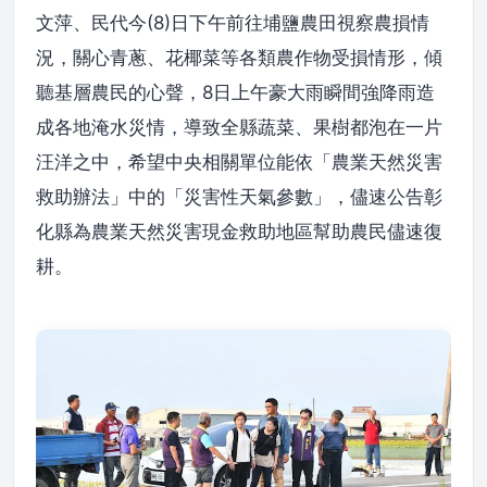
文萍、民代今(8)日下午前往埔鹽農田視察農損情
況，關心青蔥、花椰菜等各類農作物受損情形，傾
聽基層農民的心聲，8日上午豪大雨瞬間強降雨造
成各地淹水災情，導致全縣蔬菜、果樹都泡在一片
汪洋之中，希望中央相關單位能依「農業天然災害
救助辦法」中的「災害性天氣參數」，儘速公告彰
化縣為農業天然災害現金救助地區幫助農民儘速復
耕。