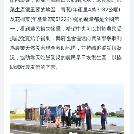
雨的影響，造成全縣農田大範圍淹水，彰化縣是蔬
菜生產很重要的地區，青蔥(年產量4萬3132公噸)
及花椰菜(年產量2萬5122公噸)的產量都是全國第
一，看到農民損失慘重，希望中央可以對於農民受
損能從寛給予補助，縣府也會儘速向農業部爭取列
為農業天然災害現金救助地區，並持續追蹤災損狀
況，協助靠天吃飯受災的農民早日恢復生產，以協
助減輕農友們的辛苦。