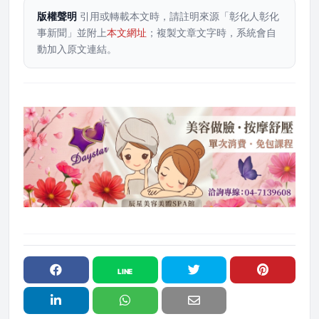
版權聲明
引用或轉載本文時，請註明來源「彰化人彰化
事新聞」並附上
本文網址
；複製文章文字時，系統會自
動加入原文連結。