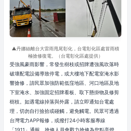
▲丹娜絲離台大雷雨甩尾彰化，台電彰化區處冒雨積
極搶修復電。（台電彰化區處提供）
受強風豪雨影響，常發生樹枝或招牌遭強風吹落時
破壞配電設備導致停電，或大樓地下配電室淹水影
響搶修，請民眾加強防範低窪地區、河口地區及地
下室淹水、加強固定招牌看板、取下懸掛物及修剪
樹枝。如遇電線掉落與外露，請立即通知台電處
理，切勿自行撿拾或碰觸，避免觸電。民眾可透過
台灣電力APP報修，或撥打24小時客服專線
「1911」通報，搶修人員會戮力搶修為您點亮燈