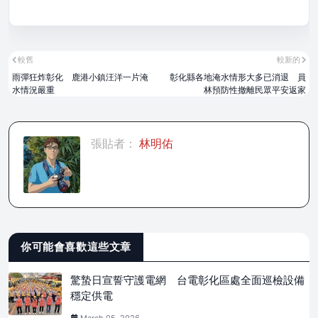
較舊
較新的
雨彈狂炸彰化 鹿港小鎮汪洋一片淹
彰化縣各地淹水情形大多已消退 員
水情況嚴重
林預防性撤離民眾平安返家
張貼者：
林明佑
你可能會喜歡這些文章
驚蟄日宣誓守護電網 台電彰化區處全面巡檢設備
穩定供電
March 05, 2026