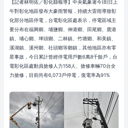
【記者林明佑／彰化縣報導】中央氣象署今(8)日上
午對彰化地區發布大豪雨警報，持續大雷雨導致彰
化部分地區停電，台電彰化區處表示，停電區域主
要分布在福興鄉、埔鹽鄉、伸港鄉、田尾鄉、鹿港
鎮、埔心鄉、埤頭鄉、二林鎮、竹塘鄉、和美鎮、
溪湖鎮、溪州鄉、社頭鄉等鄉鎮，其他地區亦有零
星事故，今日累計曾經停電用戶數6萬8千餘戶，台
電彰化區處動員搶修人力158人、搶修車輛70台全
力搶修，目前尚有6,073戶停電，復電率為91%