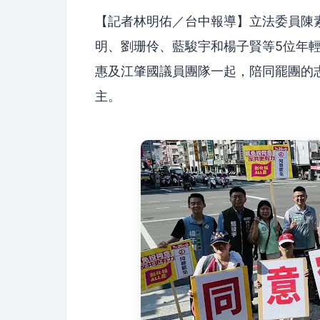
【記者林明佑／台中報導】立法委員陳
明、劉珊伶、藍駿宇和楊子賢等5位年
惠及江肇國議員團隊一起，陪同罷團的
主。