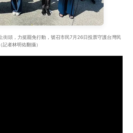
上街頭，力挺罷免行動，號召市民7月26日投票守護台灣民
（記者林明佑翻攝）