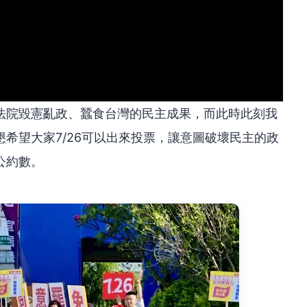
法院毀憲亂政、蠶食台灣的民主成果，而此時此刻我
希望大家7/26可以出來投票，讓意圖破壞民主的政
公約數。