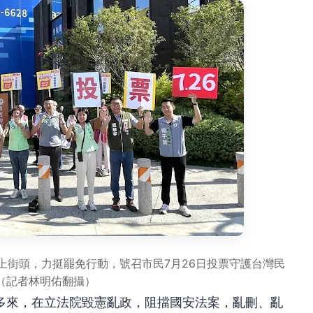
上街頭，力挺罷免行動，號召市民7月26日投票守護台灣民
（記者林明佑翻攝）
多來，在立法院毀憲亂政，阻擋國安法案，亂刪、亂