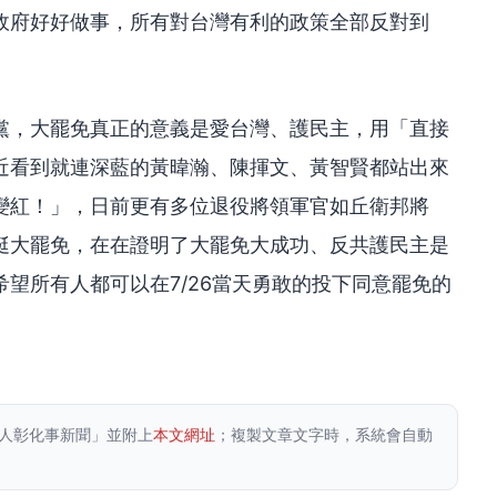
政府好好做事，所有對台灣有利的政策全部反對到
黨，大罷免真正的意義是愛台灣、護民主，用「直接
近看到就連深藍的黃暐瀚、陳揮文、黃智賢都站出來
變紅！」，日前更有多位退役將領軍官如丘衛邦將
挺大罷免，在在證明了大罷免大成功、反共護民主是
望所有人都可以在7/26當天勇敢的投下同意罷免的
人彰化事新聞」並附上
本文網址
；複製文章文字時，系統會自動