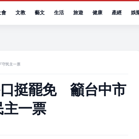
社會
文教
藝文
生活
旅遊
健康
產經
娛
）
下守民主一票
路口挺罷免 籲台中市
民主一票