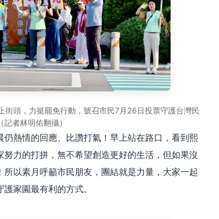
上街頭，力挺罷免行動，號召市民7月26日投票守護台灣民
（記者林明佑翻攝）
晨仍熱情的回應、比讚打氣！早上站在路口，看到熙
家努力的打拼，無不希望創造更好的生活，但如果沒
！所以素月呼籲市民朋友，團結就是力量，大家一起
守護家園最有利的方式。