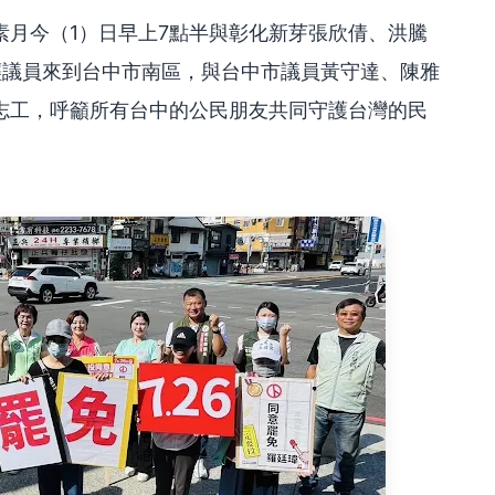
素月今（1）日早上7點半與彰化新芽張欣倩、洪騰
輕議員來到台中市南區，與台中市議員黃守達、陳雅
志工，呼籲所有台中的公民朋友共同守護台灣的民