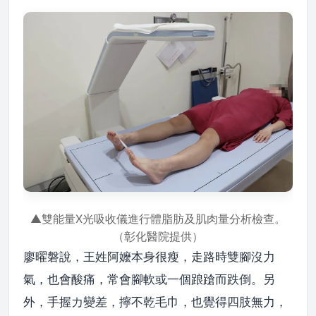
▲雙能量X光吸收儀進行體脂肪及肌肉量分析檢查。
（彰化醫院提供）
廖曜磐說，王姓阿嬤本身很瘦，走路時雙腳沒力
氣，也會酸痛，常會腳軟或一個踉蹌而跌倒。另
外，手握力變差，擰不乾毛巾，也覺得四肢無力，