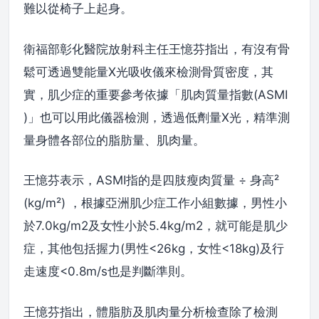
難以從椅子上起身。
衛福部彰化醫院放射科主任王憶芬指出，有沒有骨
鬆可透過雙能量X光吸收儀來檢測骨質密度，其
實，肌少症的重要參考依據「肌肉質量指數(ASMI
)」也可以用此儀器檢測，透過低劑量X光，精準測
量身體各部位的脂肪量、肌肉量。
王憶芬表示，ASMI指的是四肢瘦肉質量 ÷ 身高²
(kg/m²) ，根據亞洲肌少症工作小組數據，男性小
於7.0kg/m2及女性小於5.4kg/m2，就可能是肌少
症，其他包括握力(男性<26kg，女性<18kg)及行
走速度<0.8m/s也是判斷準則。
王憶芬指出，體脂肪及肌肉量分析檢查除了檢測