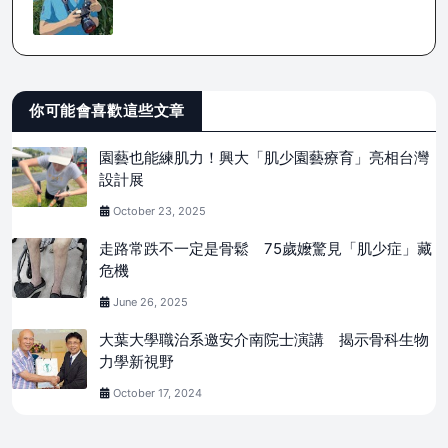
你可能會喜歡這些文章
園藝也能練肌力！興大「肌少園藝療育」亮相台灣
設計展
October 23, 2025
走路常跌不一定是骨鬆 75歲嬤驚見「肌少症」藏
危機
June 26, 2025
大葉大學職治系邀安介南院士演講 揭示骨科生物
力學新視野
October 17, 2024