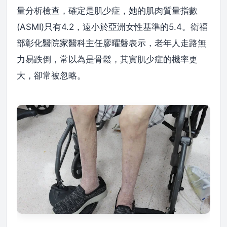
量分析檢查，確定是肌少症，她的肌肉質量指數
(ASMI)只有4.2，遠小於亞洲女性基準的5.4。衛福
部彰化醫院家醫科主任廖曜磐表示，老年人走路無
力易跌倒，常以為是骨鬆，其實肌少症的機率更
大，卻常被忽略。