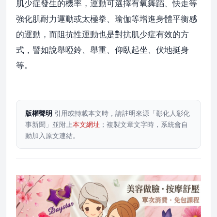
肌少症發生的機率，運動可選擇有氧舞蹈、快走等
強化肌耐力運動或太極拳、瑜伽等增進身體平衡感
的運動，而阻抗性運動也是對抗肌少症有效的方
式，譬如說舉啞鈴、舉重、仰臥起坐、伏地挺身
等。
版權聲明
引用或轉載本文時，請註明來源「彰化人彰化
事新聞」並附上
本文網址
；複製文章文字時，系統會自
動加入原文連結。