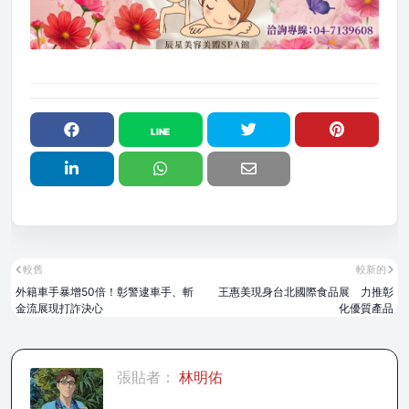
較舊
較新的
外籍車手暴增50倍！彰警逮車手、斬
王惠美現身台北國際食品展 力推彰
金流展現打詐決心
化優質產品
張貼者：
林明佑