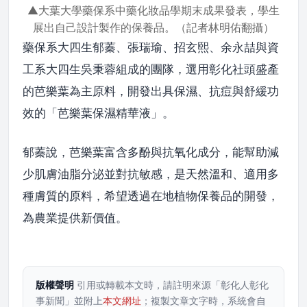
▲大葉大學藥保系中藥化妝品學期末成果發表，學生
展出自己設計製作的保養品。（記者林明佑翻攝）
藥保系大四生郁蓁、張瑞瑜、招玄熙、余永喆與資
工系大四生吳秉蓉組成的團隊，選用彰化社頭盛產
的芭樂葉為主原料，開發出具保濕、抗痘與舒緩功
效的「芭樂葉保濕精華液」。
郁蓁說，芭樂葉富含多酚與抗氧化成分，能幫助減
少肌膚油脂分泌並對抗敏感，是天然溫和、適用多
種膚質的原料，希望透過在地植物保養品的開發，
為農業提供新價值。
版權聲明
引用或轉載本文時，請註明來源「彰化人彰化
事新聞」並附上
本文網址
；複製文章文字時，系統會自