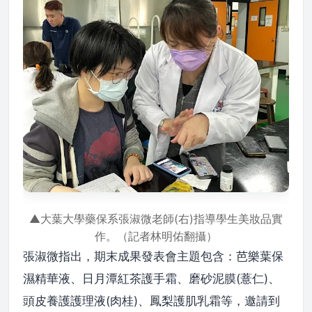
▲大葉大學藥保系張淑微老師(右)指導學生美妝品實
作。（記者林明佑翻攝）
張淑微指出，期末成果發表會主題包含：芭樂葉保
濕精華液、日月潭紅茶護手霜、磨砂泥膜(薏仁)、
頭皮養護護理液(肉桂)、鳳梨護肌乳霜等，邀請到