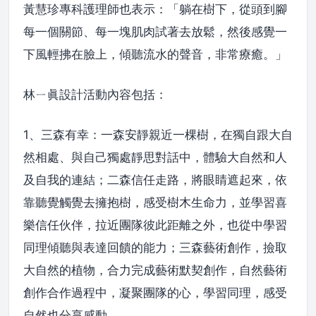
黃慧珍專科護理師也表示：「躺在樹下，從頭到腳
每一個關節、每一塊肌肉試著去放鬆，然後感覺一
下風輕拂在臉上，傾聽流水的聲音，非常療癒。」
林ㄧ眞設計活動內容包括：
1、三森有幸：一森安靜親近一棵樹，在獨自跟大自
然相處、與自己獨處靜思對話中，體驗大自然和人
及自我的連結；二森信任走路，將眼睛遮起來，依
靠聽覺觸覺去擁抱樹，感受樹木生命力，並學習喜
樂信任伙伴，拉近團隊彼此距離之外，也從中學習
同理傾聽與表達回饋的能力；三森藝術創作，撿取
大自然的植物，合力完成藝術默契創作，自然藝術
創作合作過程中，凝聚團隊的心，學習同理，感受
自然也分享感動。