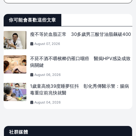
你可能會喜歡這些文章
瘦不等於血脂正常 30多歲男三酸甘油脂飆破400
August 07, 2026
不菸不酒不嚼檳榔仍罹口咽癌 醫揭HPV感染成致
病關鍵
August 06, 2026
1歲童高燒39度睡夢狂抖 彰化秀傳醫示警：腸病
毒重症前兆快就醫
August 04, 2026
社群媒體