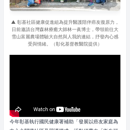
▲ 彰基社區健康促進組為提升醫護陪伴癌友復原力，
日前邀請台灣森林療癒大師林一眞博士，帶領前往大
雪山富麗農場體驗大自然與人我的連結，抒發內心感
受與情緒。（彰化基督教醫院提供）
今年彰基執行國民健康署補助「發展以癌友家庭為