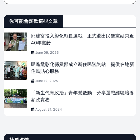
你可能會喜歡這些文章
邱建富投入彰化縣長選戰 正式退出民進黨結束近
40年黨齡
June 09, 2026
民進黨彰化縣黨部成立新住民諮詢站 提供在地新
住民貼心服務
June 12, 2025
「新生代青政治」青年營啟動 分享選戰經驗培養
參政實務
August 31, 2024
社群媒體