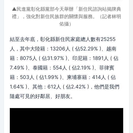
▲民進黨彰化縣黨部今天舉辦「新住民諮詢站揭牌典
禮」，強化對新住民族群的關懷與服務。（記者林明
佑攝）
結至去年底，彰化縣新住民家庭總人數有25255
人，其中大陸籍：13206人 ( 佔52.29% )、越南
籍：8075人 ( 佔31.97% )、印尼籍：1891人 ( 佔
7.49% )、泰國籍：554人 ( 佔2.19% )、菲律賓
籍：503人 ( 佔1.99% )、柬埔寨籍：414人 ( 佔
1.64% )、其他：612人 ( 佔2.42% )，他們是我們
隨處可見的好鄰居、好朋友。