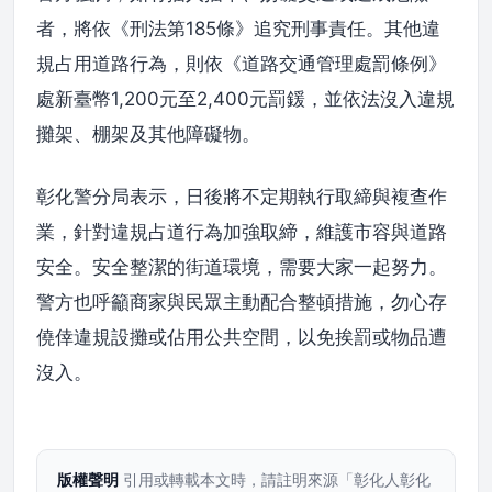
者，將依《刑法第185條》追究刑事責任。其他違
規占用道路行為，則依《道路交通管理處罰條例》
處新臺幣1,200元至2,400元罰鍰，並依法沒入違規
攤架、棚架及其他障礙物。
彰化警分局表示，日後將不定期執行取締與複查作
業，針對違規占道行為加強取締，維護市容與道路
安全。安全整潔的街道環境，需要大家一起努力。
警方也呼籲商家與民眾主動配合整頓措施，勿心存
僥倖違規設攤或佔用公共空間，以免挨罰或物品遭
沒入。
版權聲明
引用或轉載本文時，請註明來源「彰化人彰化