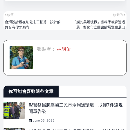
較舊
較新的
台灣設計展在彰化志工招募 設計的
「腦的美麗境界」腦科學教育巡迴
舞台有你才精彩
展 彰化市立圖書館展覽室展出
張貼者：
林明佑
你可能會喜歡這些文章
彰警祭鐵腕整頓三民市場周邊環境 取締7件違規
開單告發
June 06, 2025