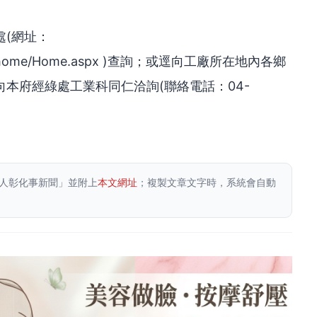
(網址：
/dos/home/Home.aspx )查詢；或逕向工廠所在地內各鄉
本府經綠處工業科同仁洽詢(聯絡電話：04-
)。
人彰化事新聞」並附上
本文網址
；複製文章文字時，系統會自動