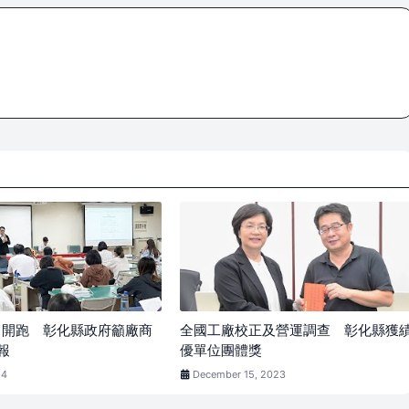
/1開跑 彰化縣政府籲廠商
全國工廠校正及營運調查 彰化縣獲
報
優單位團體獎
24
December 15, 2023