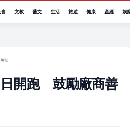
社會
文教
藝文
生活
旅遊
健康
產經
娛
）
路填報
0日開跑 鼓勵廠商善