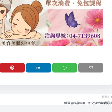
較新的
鐵道扇粽嘉年華 彰化後站歡樂開