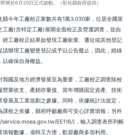
即將於6月20日正式啟動。（彰化縣政府提供）
縣今年工廠校正家數共有1萬3,030家，位居全國第
工廠(含特定工廠)展開全面校正及營運調查，並由
。經工廠校正結果如發現工廠歇業、遷址或其他登記
促請辦理工廠變更登記或予以公告廢止，因此，經綠
，以確保自身權益。
對我國及地方經濟發展至為重要，工廠校正調查除校
報營業收支、產銷存量值、當年增購固定資產、技術
業發展及工業規劃之參據。同時，依據統計法規定，
為課稅之依據，縣府呼籲廠商可安心詳實填報；另外
rvice.moea.gov.tw/EE116/)，輸入調查表所列帳
算填報數據，省時又方便，歡迎廠商多加利用。