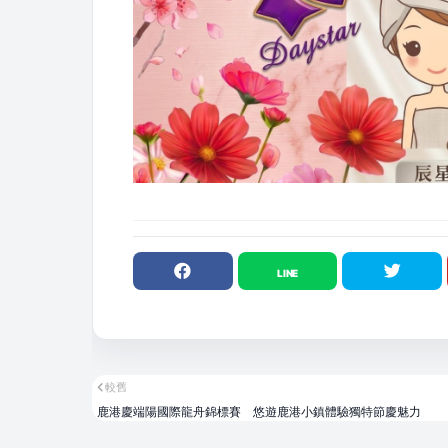
較舊
鹿港慶端陽國際龍舟錦標賽 悠遊鹿港小鎮體驗獨特節慶魅力